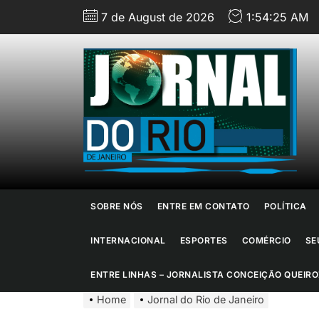
Skip
7 de August de 2026
1:54:26 AM
to
the
content
J
d
R
d
SOBRE NÓS
ENTRE EM CONTATO
POLÍTICA
J
INTERNACIONAL
ESPORTES
COMÉRCIO
SE
ENTRE LINHAS – JORNALISTA CONCEIÇÃO QUEIRO
Home
Jornal do Rio de Janeiro