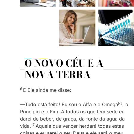
O NOVO CÉU E A
NOVA TERRA
6
E Ele ainda me disse:
—Tudo está feito! Eu sou o Alfa e o Ômega
[
c
]
, o
Princípio e o Fim. A todos os que têm sede eu
darei de beber, de graça, da fonte da água da
7
vida.
Aquele que vencer herdará todas estas
coisas e eu serei o seu Deus e ele será o meu