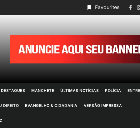
Face
I
Favourites
ornal
o
io
e
DESTAQUES
MANCHETE
ÚLTIMAS NOTÍCIAS
POLÍCIA
ENTR
aneiro
U DIREITO
EVANGELHO & CIDADANIA
VERSÃO IMPRESSA
Z