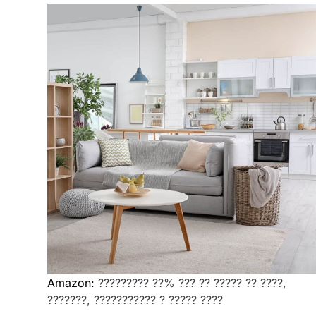
Amazon:
????????? ??% ??? ?? ????? ?? ????,
???????, ??????????? ? ????? ????