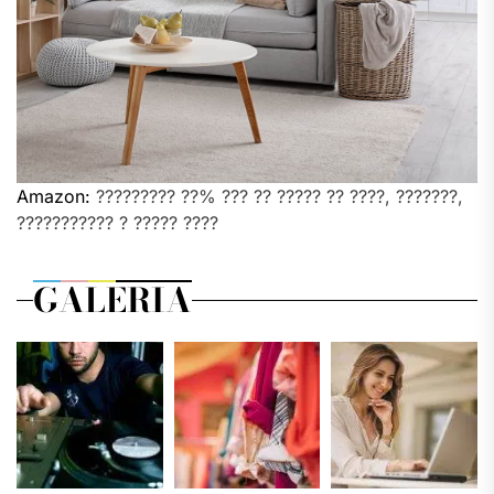
Amazon:
????????? ??% ??? ?? ????? ?? ????, ???????,
??????????? ? ????? ????
GALERIA