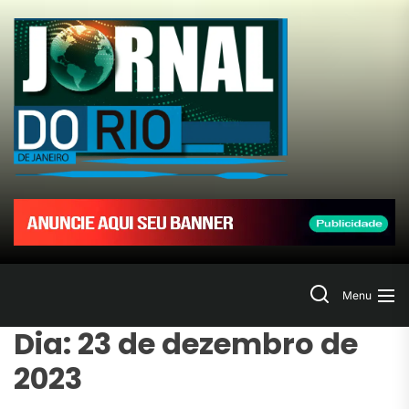
Skip
to
Jornal
the
content
do
Rio
de
Janeir
Search
Menu
Dia:
23 de dezembro de
2023