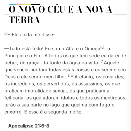
O NOVO CÉU E A NOVA
TERRA
6
E Ele ainda me disse:
—Tudo está feito! Eu sou o Alfa e o Ômega
[
c
]
, o
Princípio e o Fim. A todos os que têm sede eu darei de
7
beber, de graça, da fonte da água da vida.
Aquele
que vencer herdará todas estas coisas e eu serei o seu
8
Deus e ele será o meu filho.
Entretanto, os covardes,
os incrédulos, os pervertidos, os assassinos, os que
praticam imoralidade sexual, os que praticam a
feitiçaria, os que adoram ídolos e todos os mentirosos
terão a sua parte no lago que queima com fogo e
enxofre. E essa é a segunda morte.
–
Apocalipse 21:6-8