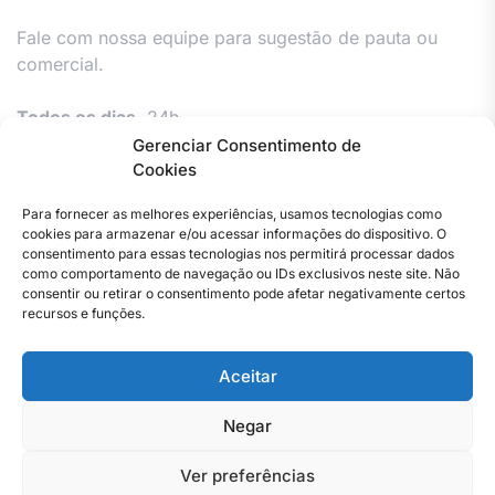
Fale com nossa equipe para sugestão de pauta ou
comercial.
Todos os dias,
24h.
Gerenciar Consentimento de
Cookies
Para fornecer as melhores experiências, usamos tecnologias como
cookies para armazenar e/ou acessar informações do dispositivo. O
consentimento para essas tecnologias nos permitirá processar dados
como comportamento de navegação ou IDs exclusivos neste site. Não
consentir ou retirar o consentimento pode afetar negativamente certos
Facebook
Instagram
Twitter
Youtube
Versão
Entre
Comércio
Pin
Política
Política
Política
Política
Pin
recursos e funções.
Impressa
em
Posts
de
de
de
de
Posts
contato
Privacidade
cookies
cookies
cookies
Aceitar
–
(UE)
(UE)
(UE)
Copyright © 2023 . Todos os direitos reservados. Webmaster
Jornal
By Total Pro Designer.
do
Negar
Rio
de
Ver preferências
Janeiro