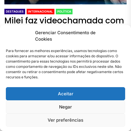
DESTAQUES
INTERNACIONAL
POLÍTICA
Milei faz videochamada com
Bolsonaro mas ainda não
Gerenciar Consentimento de
ligou para Lula após vitória
Cookies
eleitoral
Para fornecer as melhores experiências, usamos tecnologias como
cookies para armazenar e/ou acessar informações do dispositivo. O
consentimento para essas tecnologias nos permitirá processar dados
Milei faz videochamada com Bolsonaro mas ainda
como comportamento de navegação ou IDs exclusivos neste site. Não
consentir ou retirar o consentimento pode afetar negativamente certos
não ligou para Lula após vitória eleitoral
recursos e funções.
Jornal Do Rio De Janeiro
22 De Novembro De 2023
Aceitar
Negar
Ver preferências