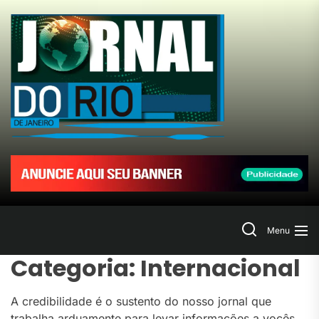
Skip
to
Jornal
the
content
do
Rio
de
Janeir
Search
Menu
Categoria:
Internacional
A credibilidade é o sustento do nosso jornal que
trabalha arduamente para levar informações a vocês.