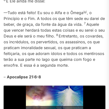
E Ele ainda me disse:
—Tudo está feito! Eu sou o Alfa e o Ômega
[
c
]
, o
Princípio e o Fim. A todos os que têm sede eu darei de
7
beber, de graça, da fonte da água da vida.
Aquele
que vencer herdará todas estas coisas e eu serei o seu
8
Deus e ele será o meu filho.
Entretanto, os covardes,
os incrédulos, os pervertidos, os assassinos, os que
praticam imoralidade sexual, os que praticam a
feitiçaria, os que adoram ídolos e todos os mentirosos
terão a sua parte no lago que queima com fogo e
enxofre. E essa é a segunda morte.
–
Apocalipse 21:6-8