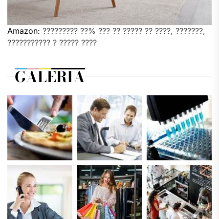
Amazon:
????????? ??% ??? ?? ????? ?? ????, ???????,
??????????? ? ????? ????
GALERIA