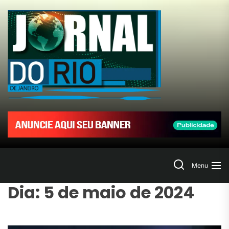
Skip
to
Jornal
the
content
do
Rio
de
Janeir
Search
Menu
Dia:
5 de maio de 2024