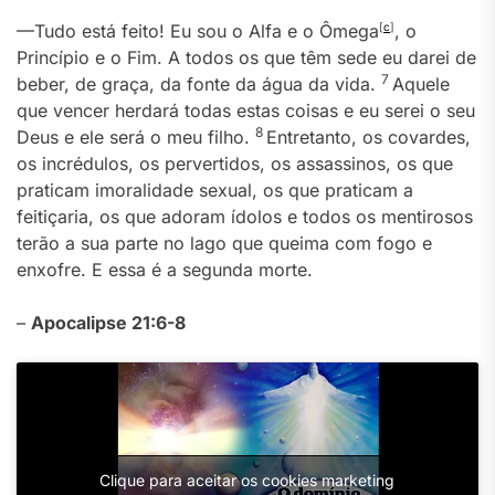
—Tudo está feito! Eu sou o Alfa e o Ômega
[
c
]
, o
Princípio e o Fim. A todos os que têm sede eu darei de
7
beber, de graça, da fonte da água da vida.
Aquele
que vencer herdará todas estas coisas e eu serei o seu
8
Deus e ele será o meu filho.
Entretanto, os covardes,
os incrédulos, os pervertidos, os assassinos, os que
praticam imoralidade sexual, os que praticam a
feitiçaria, os que adoram ídolos e todos os mentirosos
terão a sua parte no lago que queima com fogo e
enxofre. E essa é a segunda morte.
–
Apocalipse 21:6-8
Clique para aceitar os cookies marketing