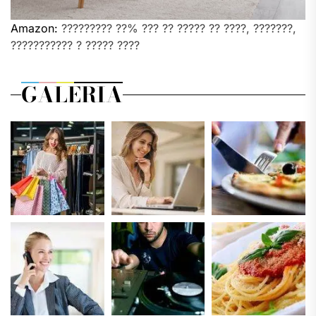
Amazon:
????????? ??% ??? ?? ????? ?? ????, ???????,
??????????? ? ????? ????
GALERIA