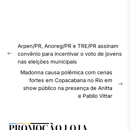
Navegação
Arpen/PR, Anoreg/PR e TRE/PR assinam
de
convênio para incentivar o voto de jovens
Previous
Post
nas eleições municipais
post:
Madonna causa polêmica com cenas
fortes em Copacabana no Rio em
Ne
show público na presença de Anitta
pos
e Pabllo Vittar
PROMOÇÃO LOJA