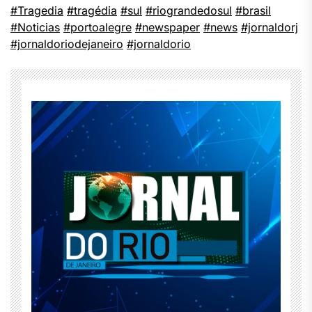
#Tragedia
#tragédia
#sul
#riograndedosul
#brasil
#Noticias
#portoalegre
#newspaper
#news
#jornaldorj
#jornaldoriodejaneiro
#jornaldorio