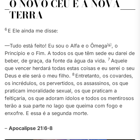
O NOVO CÉU E A NOVA
TERRA
6
E Ele ainda me disse:
—Tudo está feito! Eu sou o Alfa e o Ômega
[
c
]
, o
Princípio e o Fim. A todos os que têm sede eu darei de
7
beber, de graça, da fonte da água da vida.
Aquele
que vencer herdará todas estas coisas e eu serei o seu
8
Deus e ele será o meu filho.
Entretanto, os covardes,
os incrédulos, os pervertidos, os assassinos, os que
praticam imoralidade sexual, os que praticam a
feitiçaria, os que adoram ídolos e todos os mentirosos
terão a sua parte no lago que queima com fogo e
enxofre. E essa é a segunda morte.
–
Apocalipse 21:6-8