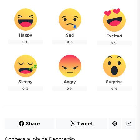
Happy
Sad
Excited
0
%
0
%
0
%
Sleepy
Angry
Surprise
0
%
0
%
0
%
Share
Tweet
Conheça a loja de Decoração