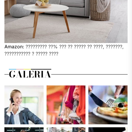
Amazon:
????????? ??% ??? ?? ????? ?? ????, ???????,
??????????? ? ????? ????
GALERIA