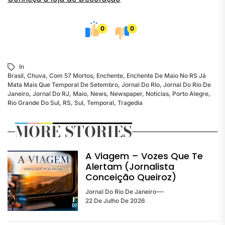
0
0
In
Brasil
,
Chuva
,
Com 57 Mortos
,
Enchente
,
Enchente De Maio No RS Já
Mata Mais Que Temporal De Setembro
,
Jornal Do RIo
,
Jornal Do Rio De
Janeiro
,
Jornal Do RJ
,
Maio
,
News
,
Newspaper
,
Notícias
,
Porto Alegre
,
Rio Grande Do Sul
,
RS
,
Sul
,
Temporal
,
Tragedia
MORE STORIES
A Viagem – Vozes Que Te
Alertam (Jornalista
Conceição Queiroz)
Jornal Do Rio De Janeiro
22 De Julho De 2026