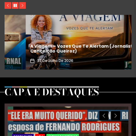
Previous
Pause
Next
Jornal do Rio de Janeiro amplia sua voz
internacional com a chegada da prestigiada
jornalista Conceição Queiroz
20 De Julho De 2026
CAPA E DESTAQUES
Previous
Next
Slide
Slide