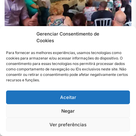
Gerenciar Consentimento de
Cookies
Para fornecer as melhores experiências, usamos tecnologias como
cookies para armazenar e/ou acessar informações do dispositivo. O
consentimento para essas tecnologias nos permitirá processar dados
como comportamento de navegação ou IDs exclusivos neste site. Não
DESTAQUES
SEU DIREITO
ÚLTIMAS NOTÍCIAS
consentir ou retirar o consentimento pode afetar negativamente certos
Patrimônio de Nova Iguaçu,
recursos e funções.
Rio D’Ouro, é representado
por Conselho Comunitário
Aceitar
Negar
Ver preferências
Reunião debateu sobre restabelecimento do
acesso dos moradores à Reserva de Proteção