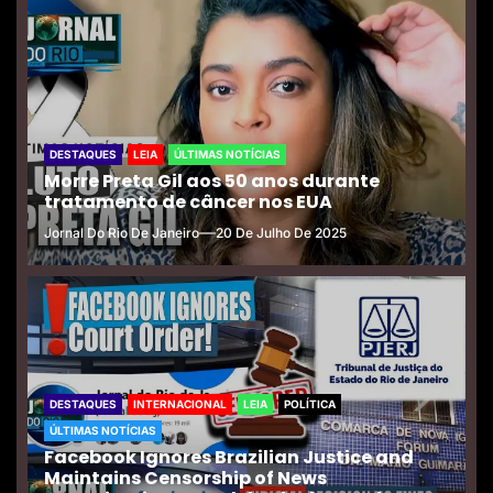
DESTAQUES
LEIA
ÚLTIMAS NOTÍCIAS
Morre Preta Gil aos 50 anos durante
tratamento de câncer nos EUA
Jornal Do Rio De Janeiro
20 De Julho De 2025
DESTAQUES
INTERNACIONAL
LEIA
POLÍTICA
ÚLTIMAS NOTÍCIAS
Facebook Ignores Brazilian Justice and
Maintains Censorship of News