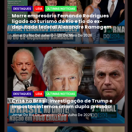
DESTAQUES
LEIA
ÚLTIMAS NOTÍCIAS
Morre empresário Fernando Rodrigues
ligado ao turismo do Rio e tio do ex-
deputado federal Alexandre Ramagem
Jornal Do Rio De Janeiro
26 De Maio De 2026
DESTAQUES
LEIA
ÚLTIMAS NOTÍCIAS
Crise no Brasil: Investigação de Trump e
impostos internos criam dupla pressão
Jornal Do Rio De Janeiro
21 De Julho De 2025