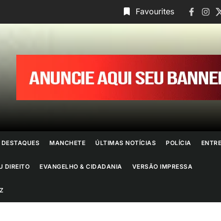
Faceboo
Insta
T
Favourites
ornal
o
io
e
DESTAQUES
MANCHETE
ÚLTIMAS NOTÍCIAS
POLÍCIA
ENTR
aneiro
U DIREITO
EVANGELHO & CIDADANIA
VERSÃO IMPRESSA
Z