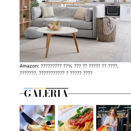
Amazon:
????????? ??% ??? ?? ????? ?? ????,
???????, ??????????? ? ????? ????
GALERIA