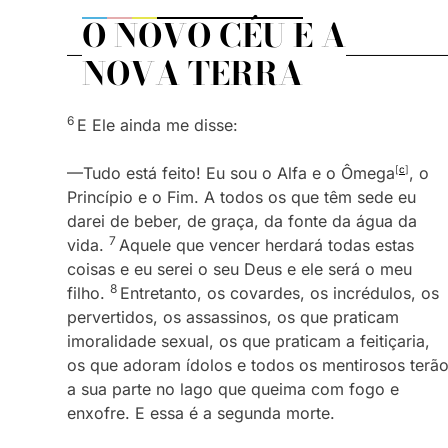
O NOVO CÉU E A
NOVA TERRA
6
E Ele ainda me disse:
—Tudo está feito! Eu sou o Alfa e o Ômega
[
c
]
, o
Princípio e o Fim. A todos os que têm sede eu
darei de beber, de graça, da fonte da água da
7
vida.
Aquele que vencer herdará todas estas
coisas e eu serei o seu Deus e ele será o meu
8
filho.
Entretanto, os covardes, os incrédulos, os
pervertidos, os assassinos, os que praticam
imoralidade sexual, os que praticam a feitiçaria,
os que adoram ídolos e todos os mentirosos terã
a sua parte no lago que queima com fogo e
enxofre. E essa é a segunda morte.