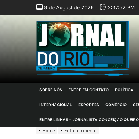
Skip
9 de August de 2026
2:37:54 PM
to
the
content
J
d
R
d
SOBRE NÓS
ENTRE EM CONTATO
POLÍTICA
J
INTERNACIONAL
ESPORTES
COMÉRCIO
SE
ENTRE LINHAS – JORNALISTA CONCEIÇÃO QUEIRO
Home
Entretenimento