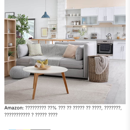
Amazon:
????????? ??% ??? ?? ????? ?? ????, ???????,
??????????? ? ????? ????