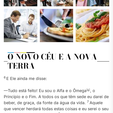
O NOVO CÉU E A NOVA
TERRA
6
E Ele ainda me disse:
—Tudo está feito! Eu sou o Alfa e o Ômega
[
c
]
, o
Princípio e o Fim. A todos os que têm sede eu darei de
7
beber, de graça, da fonte da água da vida.
Aquele
que vencer herdará todas estas coisas e eu serei o seu