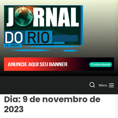
Skip
to
Jornal
the
content
do
Rio
de
Janeir
Search
Menu
Dia:
9 de novembro de
2023