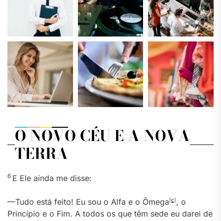
O NOVO CÉU E A NOVA
TERRA
6
E Ele ainda me disse:
—Tudo está feito! Eu sou o Alfa e o Ômega
[
c
]
, o
Princípio e o Fim. A todos os que têm sede eu darei de