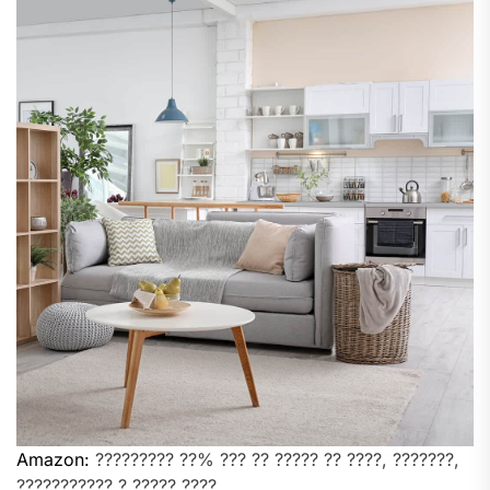
Amazon:
????????? ??% ??? ?? ????? ?? ????, ???????,
??????????? ? ????? ????