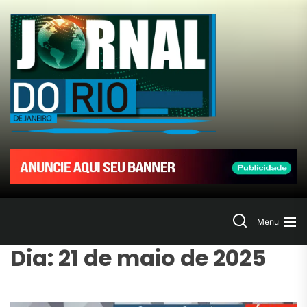
Skip
to
Jornal
the
content
do
Rio
de
Janeir
Search
Menu
Dia:
21 de maio de 2025