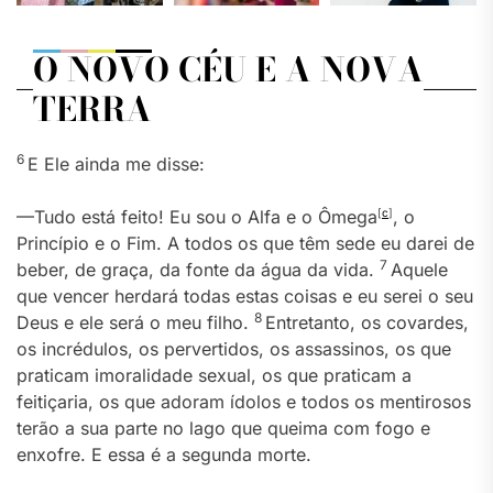
O NOVO CÉU E A NOVA
TERRA
6
E Ele ainda me disse:
—Tudo está feito! Eu sou o Alfa e o Ômega
[
c
]
, o
Princípio e o Fim. A todos os que têm sede eu darei de
7
beber, de graça, da fonte da água da vida.
Aquele
que vencer herdará todas estas coisas e eu serei o seu
8
Deus e ele será o meu filho.
Entretanto, os covardes,
os incrédulos, os pervertidos, os assassinos, os que
praticam imoralidade sexual, os que praticam a
feitiçaria, os que adoram ídolos e todos os mentirosos
terão a sua parte no lago que queima com fogo e
enxofre. E essa é a segunda morte.