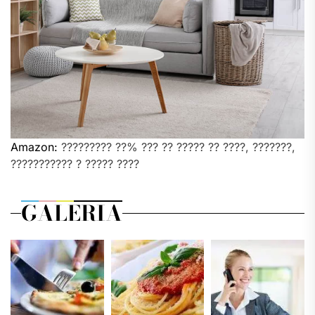
Amazon:
????????? ??% ??? ?? ????? ?? ????, ???????,
??????????? ? ????? ????
GALERIA