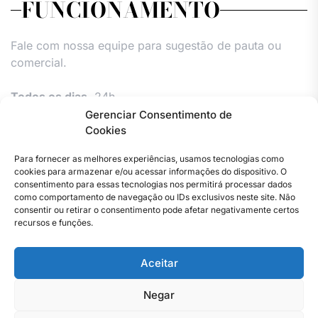
FUNCIONAMENTO
Fale com nossa equipe para sugestão de pauta ou
comercial.
Todos os dias,
24h.
Gerenciar Consentimento de
Cookies
Para fornecer as melhores experiências, usamos tecnologias como
cookies para armazenar e/ou acessar informações do dispositivo. O
consentimento para essas tecnologias nos permitirá processar dados
como comportamento de navegação ou IDs exclusivos neste site. Não
consentir ou retirar o consentimento pode afetar negativamente certos
Facebook
Instagram
Twitter
Youtube
Versão
Entre
Comércio
Pin
Política
Política
Política
Política
Pin
recursos e funções.
Impressa
em
Posts
de
de
de
de
Posts
contato
Privacidade
cookies
cookies
cookies
Aceitar
–
(UE)
(UE)
(UE)
Copyright © 2023 . Todos os direitos reservados. Webmaster
Jornal
By Total Pro Designer.
do
Negar
Rio