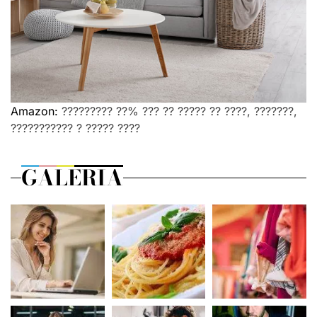
Amazon:
????????? ??% ??? ?? ????? ?? ????, ???????,
??????????? ? ????? ????
GALERIA