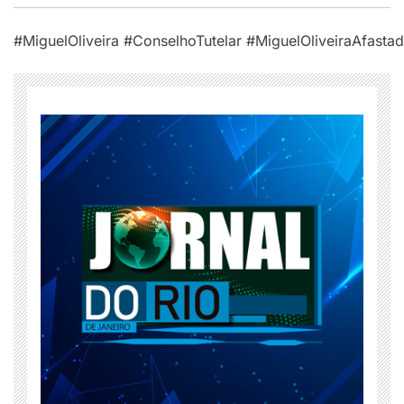
#MiguelOliveira
#ConselhoTutelar
#MiguelOliveiraAfasta