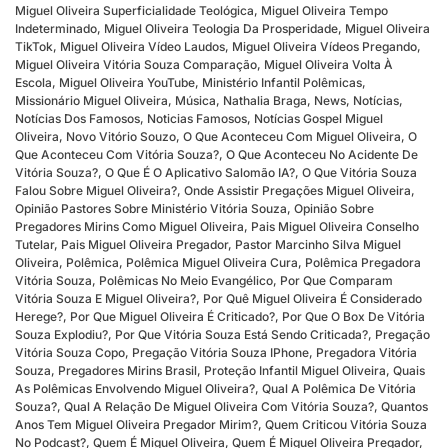
Miguel Oliveira Superficialidade Teológica
,
Miguel Oliveira Tempo
Indeterminado
,
Miguel Oliveira Teologia Da Prosperidade
,
Miguel Oliveira
TikTok
,
Miguel Oliveira Vídeo Laudos
,
Miguel Oliveira Vídeos Pregando
,
Miguel Oliveira Vitória Souza Comparação
,
Miguel Oliveira Volta À
Escola
,
Miguel Oliveira YouTube
,
Ministério Infantil Polêmicas
,
Missionário Miguel Oliveira
,
Música
,
Nathalia Braga
,
News
,
Notícias
,
Notícias Dos Famosos
,
Noticias Famosos
,
Notícias Gospel Miguel
Oliveira
,
Novo Vitório Souzo
,
O Que Aconteceu Com Miguel Oliveira
,
O
Que Aconteceu Com Vitória Souza?
,
O Que Aconteceu No Acidente De
Vitória Souza?
,
O Que É O Aplicativo Salomão IA?
,
O Que Vitória Souza
Falou Sobre Miguel Oliveira?
,
Onde Assistir Pregações Miguel Oliveira
,
Opinião Pastores Sobre Ministério Vitória Souza
,
Opinião Sobre
Pregadores Mirins Como Miguel Oliveira
,
Pais Miguel Oliveira Conselho
Tutelar
,
Pais Miguel Oliveira Pregador
,
Pastor Marcinho Silva Miguel
Oliveira
,
Polêmica
,
Polêmica Miguel Oliveira Cura
,
Polêmica Pregadora
Vitória Souza
,
Polêmicas No Meio Evangélico
,
Por Que Comparam
Vitória Souza E Miguel Oliveira?
,
Por Quê Miguel Oliveira É Considerado
Herege?
,
Por Que Miguel Oliveira É Criticado?
,
Por Que O Box De Vitória
Souza Explodiu?
,
Por Que Vitória Souza Está Sendo Criticada?
,
Pregação
Vitória Souza Copo
,
Pregação Vitória Souza IPhone
,
Pregadora Vitória
Souza
,
Pregadores Mirins Brasil
,
Proteção Infantil Miguel Oliveira
,
Quais
As Polêmicas Envolvendo Miguel Oliveira?
,
Qual A Polêmica De Vitória
Souza?
,
Qual A Relação De Miguel Oliveira Com Vitória Souza?
,
Quantos
Anos Tem Miguel Oliveira Pregador Mirim?
,
Quem Criticou Vitória Souza
No Podcast?
,
Quem É Miguel Oliveira
,
Quem É Miguel Oliveira Pregador
,