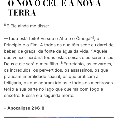
O NOVO CÉU E A NOVA
TERRA
6
E Ele ainda me disse:
—Tudo está feito! Eu sou o Alfa e o Ômega
[
c
]
, o
Princípio e o Fim. A todos os que têm sede eu darei de
7
beber, de graça, da fonte da água da vida.
Aquele
que vencer herdará todas estas coisas e eu serei o seu
8
Deus e ele será o meu filho.
Entretanto, os covardes,
os incrédulos, os pervertidos, os assassinos, os que
praticam imoralidade sexual, os que praticam a
feitiçaria, os que adoram ídolos e todos os mentirosos
terão a sua parte no lago que queima com fogo e
enxofre. E essa é a segunda morte.
–
Apocalipse 21:6-8