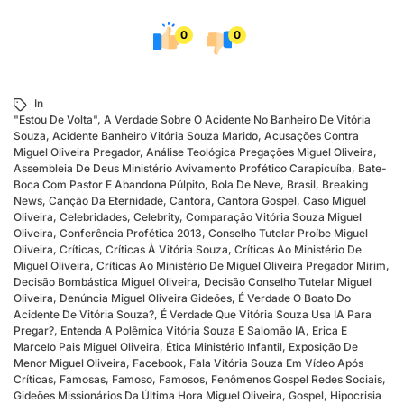
0
0
In
"Estou De Volta"
,
A Verdade Sobre O Acidente No Banheiro De Vitória
Souza
,
Acidente Banheiro Vitória Souza Marido
,
Acusações Contra
Miguel Oliveira Pregador
,
Análise Teológica Pregações Miguel Oliveira
,
Assembleia De Deus Ministério Avivamento Profético Carapicuíba
,
Bate-
Boca Com Pastor E Abandona Púlpito
,
Bola De Neve
,
Brasil
,
Breaking
News
,
Canção Da Eternidade
,
Cantora
,
Cantora Gospel
,
Caso Miguel
Oliveira
,
Celebridades
,
Celebrity
,
Comparação Vitória Souza Miguel
Oliveira
,
Conferência Profética 2013
,
Conselho Tutelar Proíbe Miguel
Oliveira
,
Críticas
,
Críticas À Vitória Souza
,
Críticas Ao Ministério De
Miguel Oliveira
,
Críticas Ao Ministério De Miguel Oliveira Pregador Mirim
,
Decisão Bombástica Miguel Oliveira
,
Decisão Conselho Tutelar Miguel
Oliveira
,
Denúncia Miguel Oliveira Gideões
,
É Verdade O Boato Do
Acidente De Vitória Souza?
,
É Verdade Que Vitória Souza Usa IA Para
Pregar?
,
Entenda A Polêmica Vitória Souza E Salomão IA
,
Erica E
Marcelo Pais Miguel Oliveira
,
Ética Ministério Infantil
,
Exposição De
Menor Miguel Oliveira
,
Facebook
,
Fala Vitória Souza Em Vídeo Após
Críticas
,
Famosas
,
Famoso
,
Famosos
,
Fenômenos Gospel Redes Sociais
,
Gideões Missionários Da Última Hora Miguel Oliveira
,
Gospel
,
Hipocrisia