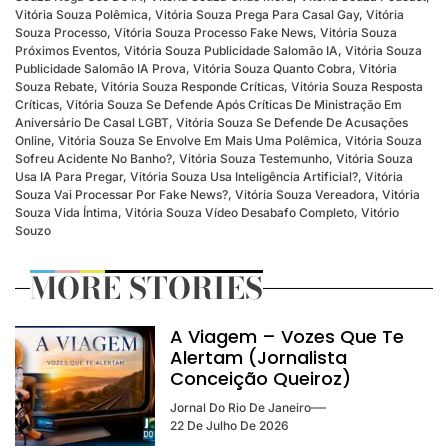
Vitória Souza Polêmica
,
Vitória Souza Prega Para Casal Gay
,
Vitória
Souza Processo
,
Vitória Souza Processo Fake News
,
Vitória Souza
Próximos Eventos
,
Vitória Souza Publicidade Salomão IA
,
Vitória Souza
Publicidade Salomão IA Prova
,
Vitória Souza Quanto Cobra
,
Vitória
Souza Rebate
,
Vitória Souza Responde Críticas
,
Vitória Souza Resposta
Críticas
,
Vitória Souza Se Defende Após Críticas De Ministração Em
Aniversário De Casal LGBT
,
Vitória Souza Se Defende De Acusações
Online
,
Vitória Souza Se Envolve Em Mais Uma Polêmica
,
Vitória Souza
Sofreu Acidente No Banho?
,
Vitória Souza Testemunho
,
Vitória Souza
Usa IA Para Pregar
,
Vitória Souza Usa Inteligência Artificial?
,
Vitória
Souza Vai Processar Por Fake News?
,
Vitória Souza Vereadora
,
Vitória
Souza Vida Íntima
,
Vitória Souza Vídeo Desabafo Completo
,
Vitório
Souzo
MORE STORIES
A Viagem – Vozes Que Te
Alertam (Jornalista
Conceição Queiroz)
Jornal Do Rio De Janeiro
22 De Julho De 2026