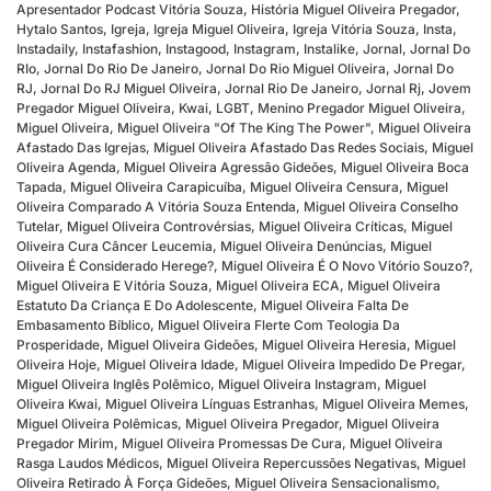
Apresentador Podcast Vitória Souza
,
História Miguel Oliveira Pregador
,
Hytalo Santos
,
Igreja
,
Igreja Miguel Oliveira
,
Igreja Vitória Souza
,
Insta
,
Instadaily
,
Instafashion
,
Instagood
,
Instagram
,
Instalike
,
Jornal
,
Jornal Do
RIo
,
Jornal Do Rio De Janeiro
,
Jornal Do Rio Miguel Oliveira
,
Jornal Do
RJ
,
Jornal Do RJ Miguel Oliveira
,
Jornal Rio De Janeiro
,
Jornal Rj
,
Jovem
Pregador Miguel Oliveira
,
Kwai
,
LGBT
,
Menino Pregador Miguel Oliveira
,
Miguel Oliveira
,
Miguel Oliveira "Of The King The Power"
,
Miguel Oliveira
Afastado Das Igrejas
,
Miguel Oliveira Afastado Das Redes Sociais
,
Miguel
Oliveira Agenda
,
Miguel Oliveira Agressão Gideões
,
Miguel Oliveira Boca
Tapada
,
Miguel Oliveira Carapicuíba
,
Miguel Oliveira Censura
,
Miguel
Oliveira Comparado A Vitória Souza Entenda
,
Miguel Oliveira Conselho
Tutelar
,
Miguel Oliveira Controvérsias
,
Miguel Oliveira Críticas
,
Miguel
Oliveira Cura Câncer Leucemia
,
Miguel Oliveira Denúncias
,
Miguel
Oliveira É Considerado Herege?
,
Miguel Oliveira É O Novo Vitório Souzo?
,
Miguel Oliveira E Vitória Souza
,
Miguel Oliveira ECA
,
Miguel Oliveira
Estatuto Da Criança E Do Adolescente
,
Miguel Oliveira Falta De
Embasamento Bíblico
,
Miguel Oliveira Flerte Com Teologia Da
Prosperidade
,
Miguel Oliveira Gideões
,
Miguel Oliveira Heresia
,
Miguel
Oliveira Hoje
,
Miguel Oliveira Idade
,
Miguel Oliveira Impedido De Pregar
,
Miguel Oliveira Inglês Polêmico
,
Miguel Oliveira Instagram
,
Miguel
Oliveira Kwai
,
Miguel Oliveira Línguas Estranhas
,
Miguel Oliveira Memes
,
Miguel Oliveira Polêmicas
,
Miguel Oliveira Pregador
,
Miguel Oliveira
Pregador Mirim
,
Miguel Oliveira Promessas De Cura
,
Miguel Oliveira
Rasga Laudos Médicos
,
Miguel Oliveira Repercussões Negativas
,
Miguel
Oliveira Retirado À Força Gideões
,
Miguel Oliveira Sensacionalismo
,