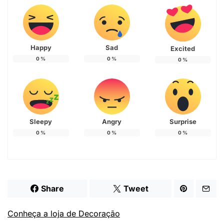
Happy
Sad
Excited
0
%
0
%
0
%
Sleepy
Angry
Surprise
0
%
0
%
0
%
Share
Tweet
Conheça a loja de Decoração