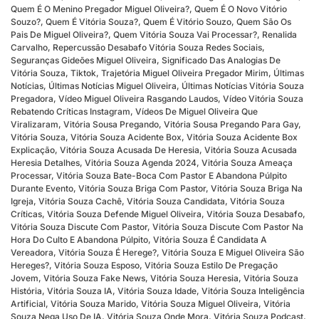
Quem É O Menino Pregador Miguel Oliveira?
,
Quem É O Novo Vitório
Souzo?
,
Quem É Vitória Souza?
,
Quem É Vitório Souzo
,
Quem São Os
Pais De Miguel Oliveira?
,
Quem Vitória Souza Vai Processar?
,
Renalida
Carvalho
,
Repercussão Desabafo Vitória Souza Redes Sociais
,
Seguranças Gideões Miguel Oliveira
,
Significado Das Analogias De
Vitória Souza
,
Tiktok
,
Trajetória Miguel Oliveira Pregador Mirim
,
Últimas
Notícias
,
Últimas Notícias Miguel Oliveira
,
Últimas Notícias Vitória Souza
Pregadora
,
Vídeo Miguel Oliveira Rasgando Laudos
,
Vídeo Vitória Souza
Rebatendo Críticas Instagram
,
Vídeos De Miguel Oliveira Que
Viralizaram
,
Vitória Sousa Pregando
,
Vitória Sousa Pregando Para Gay
,
Vitória Souza
,
Vitória Souza Acidente Box
,
Vitória Souza Acidente Box
Explicação
,
Vitória Souza Acusada De Heresia
,
Vitória Souza Acusada
Heresia Detalhes
,
Vitória Souza Agenda 2024
,
Vitória Souza Ameaça
Processar
,
Vitória Souza Bate-Boca Com Pastor E Abandona Púlpito
Durante Evento
,
Vitória Souza Briga Com Pastor
,
Vitória Souza Briga Na
Igreja
,
Vitória Souza Cachê
,
Vitória Souza Candidata
,
Vitória Souza
Críticas
,
Vitória Souza Defende Miguel Oliveira
,
Vitória Souza Desabafo
,
Vitória Souza Discute Com Pastor
,
Vitória Souza Discute Com Pastor Na
Hora Do Culto E Abandona Púlpito
,
Vitória Souza É Candidata A
Vereadora
,
Vitória Souza É Herege?
,
Vitória Souza E Miguel Oliveira São
Hereges?
,
Vitória Souza Esposo
,
Vitória Souza Estilo De Pregação
Jovem
,
Vitória Souza Fake News
,
Vitória Souza Heresia
,
Vitória Souza
História
,
Vitória Souza IA
,
Vitória Souza Idade
,
Vitória Souza Inteligência
Artificial
,
Vitória Souza Marido
,
Vitória Souza Miguel Oliveira
,
Vitória
Souza Nega Uso De IA
,
Vitória Souza Onde Mora
,
Vitória Souza Podcast
,