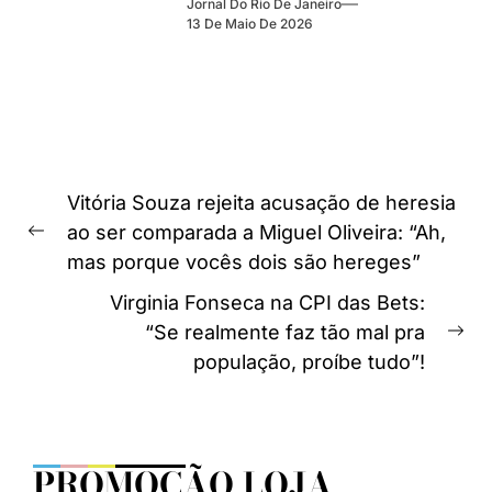
Jornal Do Rio De Janeiro
13 De Maio De 2026
Navegação
Vitória Souza rejeita acusação de heresia
de
ao ser comparada a Miguel Oliveira: “Ah,
Previous
Post
mas porque vocês dois são hereges”
post:
Virginia Fonseca na CPI das Bets:
“Se realmente faz tão mal pra
Ne
população, proíbe tudo”!
pos
PROMOÇÃO LOJA