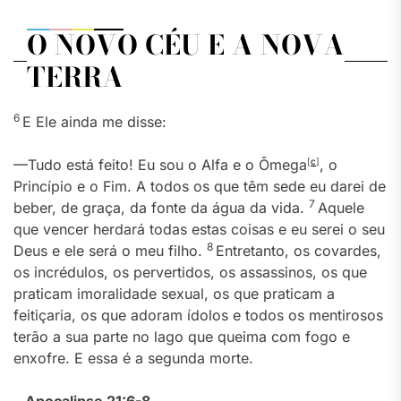
O NOVO CÉU E A NOVA
TERRA
6
E Ele ainda me disse:
—Tudo está feito! Eu sou o Alfa e o Ômega
[
c
]
, o
Princípio e o Fim. A todos os que têm sede eu darei de
7
beber, de graça, da fonte da água da vida.
Aquele
que vencer herdará todas estas coisas e eu serei o seu
8
Deus e ele será o meu filho.
Entretanto, os covardes,
os incrédulos, os pervertidos, os assassinos, os que
praticam imoralidade sexual, os que praticam a
feitiçaria, os que adoram ídolos e todos os mentirosos
terão a sua parte no lago que queima com fogo e
enxofre. E essa é a segunda morte.
–
Apocalipse 21:6-8