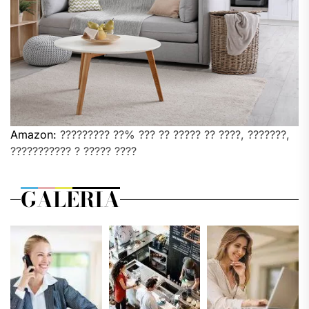
Amazon:
????????? ??% ??? ?? ????? ?? ????, ???????,
??????????? ? ????? ????
GALERIA