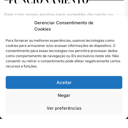
FUNCIONAMENTO
Fale com nossa equipe para sugestão de pauta ou
comercial.
Gerenciar Consentimento de
Cookies
Todos os dias,
24h.
Para fornecer as melhores experiências, usamos tecnologias como
cookies para armazenar e/ou acessar informações do dispositivo. O
consentimento para essas tecnologias nos permitirá processar dados
como comportamento de navegação ou IDs exclusivos neste site. Não
consentir ou retirar o consentimento pode afetar negativamente certos
recursos e funções.
Aceitar
Facebook
Instagram
Twitter
Youtube
Versão
Entre
Comércio
Pin
Política
Política
Política
Política
Pin
Impressa
em
Posts
de
de
de
de
Posts
Negar
contato
Privacidade
cookies
cookies
cookies
–
(UE)
(UE)
(UE)
Copyright © 2023 . Todos os direitos reservados. Webmaster
Jornal
Ver preferências
By Total Pro Designer.
do
Rio
de