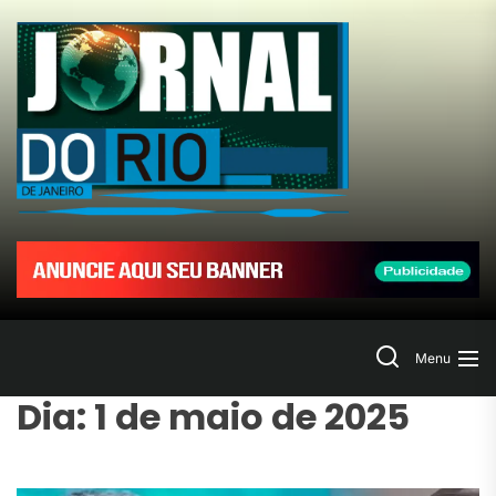
Skip
to
Jornal
the
content
do
Rio
de
Janeir
Search
Menu
Dia:
1 de maio de 2025