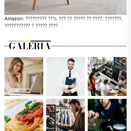
Amazon:
????????? ??% ??? ?? ????? ?? ????, ???????,
??????????? ? ????? ????
GALERIA