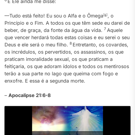
E Ele ainda me disse:
—Tudo está feito! Eu sou o Alfa e o Ômega
[
c
]
, o
Princípio e o Fim. A todos os que têm sede eu darei de
7
beber, de graça, da fonte da água da vida.
Aquele
que vencer herdará todas estas coisas e eu serei o seu
8
Deus e ele será o meu filho.
Entretanto, os covardes,
os incrédulos, os pervertidos, os assassinos, os que
praticam imoralidade sexual, os que praticam a
feitiçaria, os que adoram ídolos e todos os mentirosos
terão a sua parte no lago que queima com fogo e
enxofre. E essa é a segunda morte.
–
Apocalipse 21:6-8