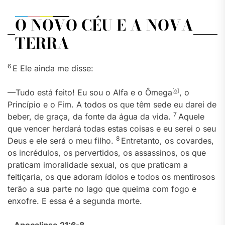
O NOVO CÉU E A NOVA
TERRA
6
E Ele ainda me disse:
—Tudo está feito! Eu sou o Alfa e o Ômega
[
c
]
, o
Princípio e o Fim. A todos os que têm sede eu darei de
7
beber, de graça, da fonte da água da vida.
Aquele
que vencer herdará todas estas coisas e eu serei o seu
8
Deus e ele será o meu filho.
Entretanto, os covardes,
os incrédulos, os pervertidos, os assassinos, os que
praticam imoralidade sexual, os que praticam a
feitiçaria, os que adoram ídolos e todos os mentirosos
terão a sua parte no lago que queima com fogo e
enxofre. E essa é a segunda morte.
–
Apocalipse 21:6-8