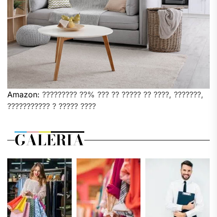
Amazon:
????????? ??% ??? ?? ????? ?? ????, ???????,
??????????? ? ????? ????
GALERIA