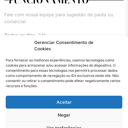
FUNCIONAMENTO
Fale com nossa equipe para sugestão de pauta ou
comercial.
Todos os dias,
24h.
Gerenciar Consentimento de
Cookies
Para fornecer as melhores experiências, usamos tecnologias como
cookies para armazenar e/ou acessar informações do dispositivo. O
consentimento para essas tecnologias nos permitirá processar dados
como comportamento de navegação ou IDs exclusivos neste site. Não
consentir ou retirar o consentimento pode afetar negativamente certos
Facebook
Instagram
Twitter
Youtube
Versão
Entre
Comércio
Pin
Política
Política
Política
Política
Política
Pin
recursos e funções.
Impressa
em
Posts
de
de
de
de
Comercial
Posts
contato
Privacidade
cookies
cookies
cookies
e
Aceitar
–
(UE)
(UE)
(UE)
Publieditor
Copyright © 2023 . Todos os direitos reservados. Webmaster
Jornal
–
By Total Pro Designer.
do
Jornal
Negar
Rio
do
de
Rio
Ver preferências