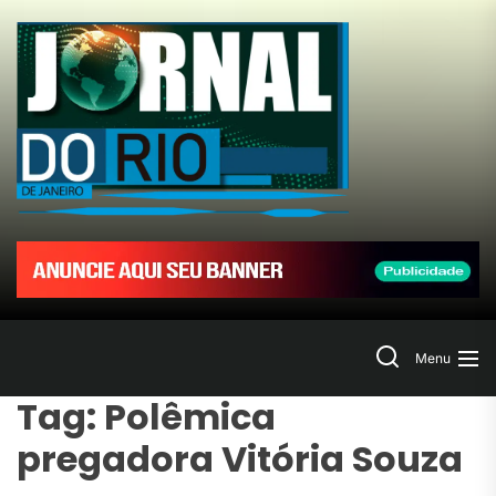
Skip
to
Jornal
the
content
do
Rio
de
Janeir
Search
Menu
Tag:
Polêmica
pregadora Vitória Souza