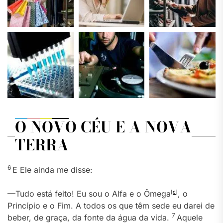
O NOVO CÉU E A NOVA
TERRA
6
E Ele ainda me disse:
—Tudo está feito! Eu sou o Alfa e o Ômega
[
c
]
, o
Princípio e o Fim. A todos os que têm sede eu darei de
7
beber, de graça, da fonte da água da vida.
Aquele