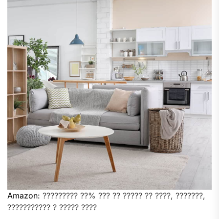
Amazon:
????????? ??% ??? ?? ????? ?? ????, ???????,
??????????? ? ????? ????