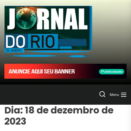
Skip
to
Jornal
the
content
do
Rio
de
Janeir
Search
Menu
Dia:
18 de dezembro de
2023