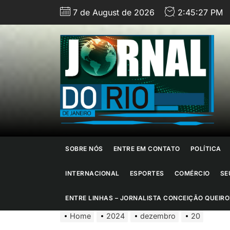
Skip
7 de August de 2026
2:45:29 PM
to
the
content
J
d
R
d
SOBRE NÓS
ENTRE EM CONTATO
POLÍTICA
J
INTERNACIONAL
ESPORTES
COMÉRCIO
SE
ENTRE LINHAS – JORNALISTA CONCEIÇÃO QUEIRO
Home
2024
dezembro
20