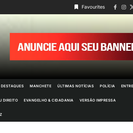
Faceboo
Insta
T
Favourites
ornal
o
io
e
DESTAQUES
MANCHETE
ÚLTIMAS NOTÍCIAS
POLÍCIA
ENTR
aneiro
U DIREITO
EVANGELHO & CIDADANIA
VERSÃO IMPRESSA
Z