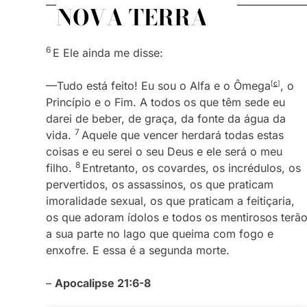
NOVA TERRA
6
E Ele ainda me disse:
—Tudo está feito! Eu sou o Alfa e o Ômega
[
c
]
, o
Princípio e o Fim. A todos os que têm sede eu
darei de beber, de graça, da fonte da água da
7
vida.
Aquele que vencer herdará todas estas
coisas e eu serei o seu Deus e ele será o meu
8
filho.
Entretanto, os covardes, os incrédulos, os
pervertidos, os assassinos, os que praticam
imoralidade sexual, os que praticam a feitiçaria,
os que adoram ídolos e todos os mentirosos terã
a sua parte no lago que queima com fogo e
enxofre. E essa é a segunda morte.
–
Apocalipse 21:6-8