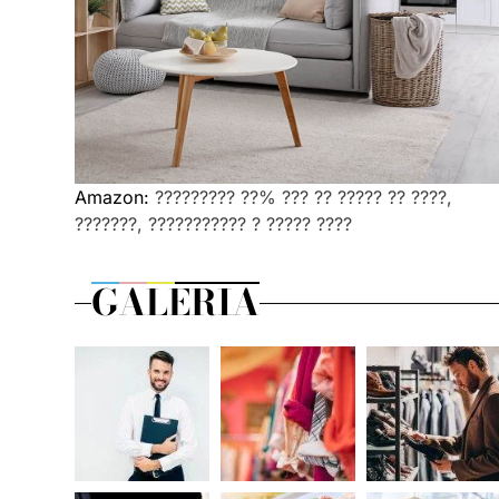
Amazon:
????????? ??% ??? ?? ????? ?? ????,
???????, ??????????? ? ????? ????
GALERIA