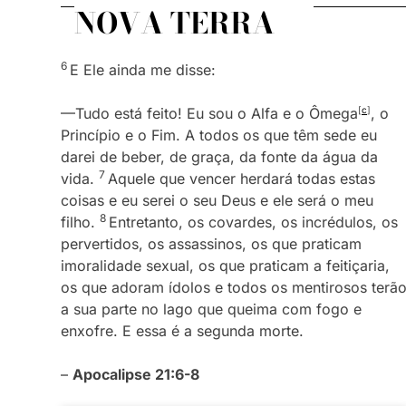
NOVA TERRA
6
E Ele ainda me disse:
—Tudo está feito! Eu sou o Alfa e o Ômega
[
c
]
, o
Princípio e o Fim. A todos os que têm sede eu
darei de beber, de graça, da fonte da água da
7
vida.
Aquele que vencer herdará todas estas
coisas e eu serei o seu Deus e ele será o meu
8
filho.
Entretanto, os covardes, os incrédulos, os
pervertidos, os assassinos, os que praticam
imoralidade sexual, os que praticam a feitiçaria,
os que adoram ídolos e todos os mentirosos terã
a sua parte no lago que queima com fogo e
enxofre. E essa é a segunda morte.
–
Apocalipse 21:6-8