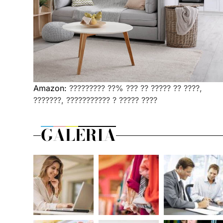
Amazon:
????????? ??% ??? ?? ????? ?? ????,
???????, ??????????? ? ????? ????
GALERIA