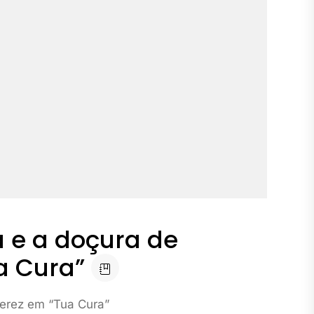
a e a doçura de
a Cura”
Perez em “Tua Cura”