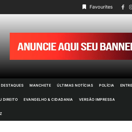
Face
I
Favourites
ornal
o
io
e
DESTAQUES
MANCHETE
ÚLTIMAS NOTÍCIAS
POLÍCIA
ENTR
aneiro
U DIREITO
EVANGELHO & CIDADANIA
VERSÃO IMPRESSA
Z