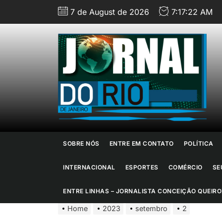
Skip
7 de August de 2026
7:17:23 AM
to
the
content
J
d
R
d
SOBRE NÓS
ENTRE EM CONTATO
POLÍTICA
J
INTERNACIONAL
ESPORTES
COMÉRCIO
SE
ENTRE LINHAS – JORNALISTA CONCEIÇÃO QUEIRO
Home
2023
setembro
2