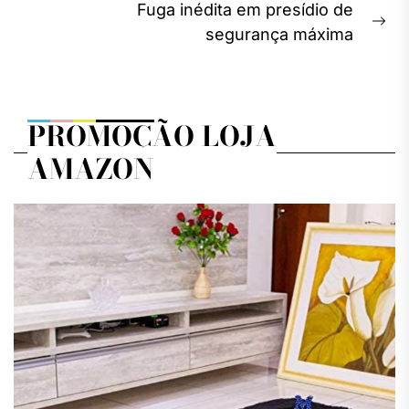
Fuga inédita em presídio de
Ne
segurança máxima
pos
PROMOÇÃO LOJA
AMAZON