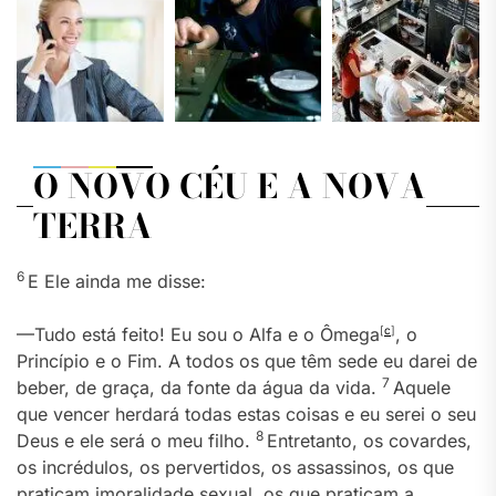
O NOVO CÉU E A NOVA
TERRA
6
E Ele ainda me disse:
—Tudo está feito! Eu sou o Alfa e o Ômega
[
c
]
, o
Princípio e o Fim. A todos os que têm sede eu darei de
7
beber, de graça, da fonte da água da vida.
Aquele
que vencer herdará todas estas coisas e eu serei o seu
8
Deus e ele será o meu filho.
Entretanto, os covardes,
os incrédulos, os pervertidos, os assassinos, os que
praticam imoralidade sexual, os que praticam a