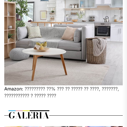
Amazon:
????????? ??% ??? ?? ????? ?? ????, ???????,
??????????? ? ????? ????
GALERIA