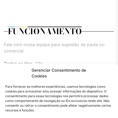
FUNCIONAMENTO
Fale com nossa equipe para sugestão de pauta ou
comercial.
Todos os dias,
24h.
Gerenciar Consentimento de
Cookies
Para fornecer as melhores experiências, usamos tecnologias como
cookies para armazenar e/ou acessar informações do dispositivo. O
consentimento para essas tecnologias nos permitirá processar dados
como comportamento de navegação ou IDs exclusivos neste site. Não
consentir ou retirar o consentimento pode afetar negativamente certos
Facebook
Instagram
Twitter
Youtube
Versão
Entre
Comércio
Pin
Política
Política
Política
Política
Pin
recursos e funções.
Impressa
em
Posts
de
de
de
de
Posts