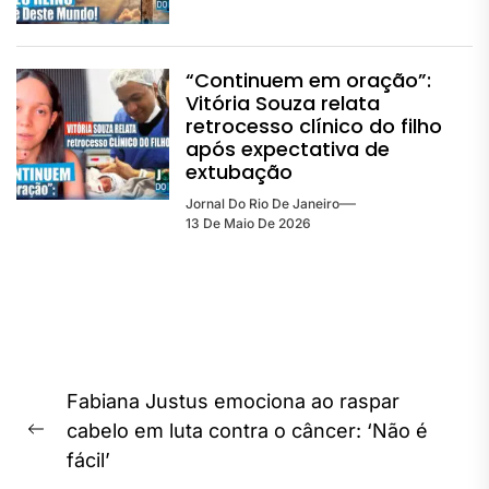
“Continuem em oração”:
Vitória Souza relata
retrocesso clínico do filho
após expectativa de
extubação
Jornal Do Rio De Janeiro
13 De Maio De 2026
Navegação
Fabiana Justus emociona ao raspar
de
cabelo em luta contra o câncer: ‘Não é
Previous
Post
fácil’
post: