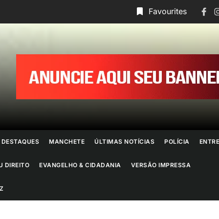
Face
I
Favourites
ornal
o
io
e
DESTAQUES
MANCHETE
ÚLTIMAS NOTÍCIAS
POLÍCIA
ENTR
aneiro
U DIREITO
EVANGELHO & CIDADANIA
VERSÃO IMPRESSA
Z