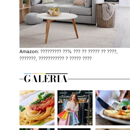
Amazon:
????????? ??% ??? ?? ????? ?? ????,
???????, ??????????? ? ????? ????
GALERIA