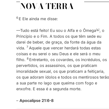
NOVA TERRA
6
E Ele ainda me disse:
—Tudo está feito! Eu sou o Alfa e o Ômega
[
c
]
, o
Princípio e o Fim. A todos os que têm sede eu
darei de beber, de graça, da fonte da água da
7
vida.
Aquele que vencer herdará todas estas
coisas e eu serei o seu Deus e ele será o meu
8
filho.
Entretanto, os covardes, os incrédulos, os
pervertidos, os assassinos, os que praticam
imoralidade sexual, os que praticam a feitiçaria,
os que adoram ídolos e todos os mentirosos terã
a sua parte no lago que queima com fogo e
enxofre. E essa é a segunda morte.
–
Apocalipse 21:6-8