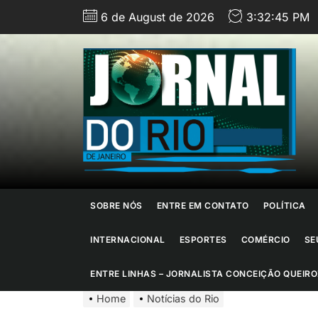
Skip
6 de August de 2026
3:32:47 PM
to
the
content
J
d
R
d
SOBRE NÓS
ENTRE EM CONTATO
POLÍTICA
J
INTERNACIONAL
ESPORTES
COMÉRCIO
SE
ENTRE LINHAS – JORNALISTA CONCEIÇÃO QUEIRO
Home
Notícias do Rio