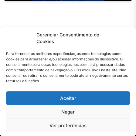
Gerenciar Consentimento de
Cookies
FUNCIONAMENTO
Para fornecer as melhores experiências, usamos tecnologias como
cookies para armazenar e/ou acessar informações do dispositivo. O
consentimento para essas tecnologias nos permitirá processar dados
Fale com nossa equipe para sugestão de pauta ou
como comportamento de navegação ou IDs exclusivos neste site. Não
consentir ou retirar o consentimento pode afetar negativamente certos
comercial.
recursos e funções.
Todos os dias,
24h.
Aceitar
Negar
Ver preferências