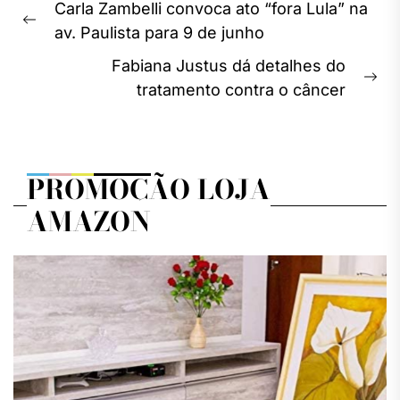
Navegação
Carla Zambelli convoca ato “fora Lula” na
de
Previous
av. Paulista para 9 de junho
Post
post:
Fabiana Justus dá detalhes do
Ne
tratamento contra o câncer
pos
PROMOÇÃO LOJA
AMAZON