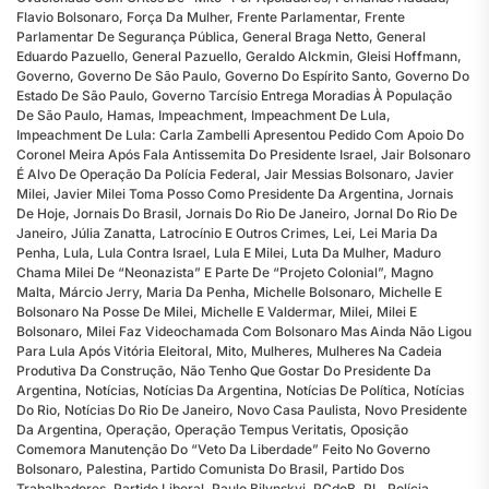
Flavio Bolsonaro
,
Força Da Mulher
,
Frente Parlamentar
,
Frente
Parlamentar De Segurança Pública
,
General Braga Netto
,
General
Eduardo Pazuello
,
General Pazuello
,
Geraldo Alckmin
,
Gleisi Hoffmann
,
Governo
,
Governo De São Paulo
,
Governo Do Espírito Santo
,
Governo Do
Estado De São Paulo
,
Governo Tarcísio Entrega Moradias À População
De São Paulo
,
Hamas
,
Impeachment
,
Impeachment De Lula
,
Impeachment De Lula: Carla Zambelli Apresentou Pedido Com Apoio Do
Coronel Meira Após Fala Antissemita Do Presidente Israel
,
Jair Bolsonaro
É Alvo De Operação Da Polícia Federal
,
Jair Messias Bolsonaro
,
Javier
Milei
,
Javier Milei Toma Posso Como Presidente Da Argentina
,
Jornais
De Hoje
,
Jornais Do Brasil
,
Jornais Do Rio De Janeiro
,
Jornal Do Rio De
Janeiro
,
Júlia Zanatta
,
Latrocínio E Outros Crimes
,
Lei
,
Lei Maria Da
Penha
,
Lula
,
Lula Contra Israel
,
Lula E Milei
,
Luta Da Mulher
,
Maduro
Chama Milei De “neonazista” E Parte De “projeto Colonial”
,
Magno
Malta
,
Márcio Jerry
,
Maria Da Penha
,
Michelle Bolsonaro
,
Michelle E
Bolsonaro Na Posse De Milei
,
Michelle E Valdermar
,
Milei
,
Milei E
Bolsonaro
,
Milei Faz Videochamada Com Bolsonaro Mas Ainda Não Ligou
Para Lula Após Vitória Eleitoral
,
Mito
,
Mulheres
,
Mulheres Na Cadeia
Produtiva Da Construção
,
Não Tenho Que Gostar Do Presidente Da
Argentina
,
Notícias
,
Notícias Da Argentina
,
Notícias De Política
,
Notícias
Do Rio
,
Notícias Do Rio De Janeiro
,
Novo Casa Paulista
,
Novo Presidente
Da Argentina
,
Operação
,
Operação Tempus Veritatis
,
Oposição
Comemora Manutenção Do “veto Da Liberdade” Feito No Governo
Bolsonaro
,
Palestina
,
Partido Comunista Do Brasil
,
Partido Dos
Trabalhadores
,
Partido Liberal
,
Paulo Bilynskyj
,
PCdoB
,
PL
,
Polícia
,