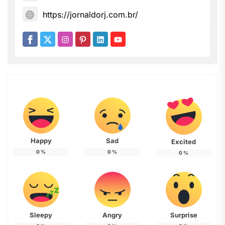
https://jornaldorj.com.br/
Happy
Sad
Excited
0
%
0
%
0
%
Sleepy
Angry
Surprise