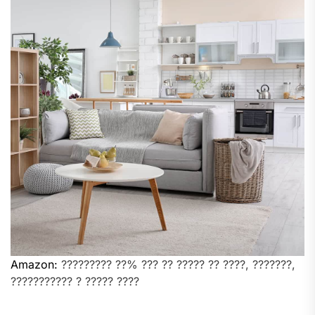
Amazon:
????????? ??% ??? ?? ????? ?? ????, ???????,
??????????? ? ????? ????