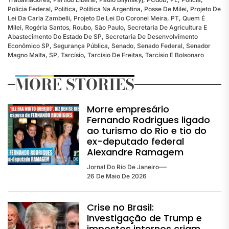
Polícia Federal
,
Politica
,
Política Na Argentina
,
Posse De Milei
,
Projeto De
Lei Da Carla Zambelli
,
Projeto De Lei Do Coronel Meira
,
PT
,
Quem É
Milei
,
Rogéria Santos
,
Roubo
,
São Paulo
,
Secretaria De Agricultura E
Abastecimento Do Estado De SP
,
Secretaria De Desenvolvimento
Econômico SP
,
Segurança Pública
,
Senado
,
Senado Federal
,
Senador
Magno Malta
,
SP
,
Tarcísio
,
Tarcísio De Freitas
,
Tarcísio E Bolsonaro
MORE STORIES
Morre empresário
Fernando Rodrigues ligado
ao turismo do Rio e tio do
ex-deputado federal
Alexandre Ramagem
Jornal Do Rio De Janeiro
26 De Maio De 2026
Crise no Brasil:
Investigação de Trump e
impostos internos criam