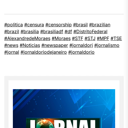
#politica
#censura
#censorship
#brasil
#brazilian
#brazil
#brasilia
#brasiliadf
#df
#DistritoFederal
#AlexandredeMoraes
#Moraes
#STF
#STJ
#MPF
#TSE
#news
#Noticias
#newspaper
#jornaldorj
#jornalismo
#jornal
#jornaldoriodejaneiro
#jornaldorio