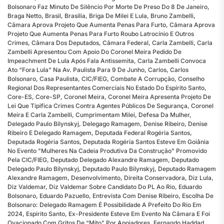
Bolsonaro Faz Minuto De Silêncio Por Morte De Preso Do 8 De Janeiro
,
Braga Netto
,
Brasil
,
Brasilia
,
Briga De Milei E Lula
,
Bruno Zambelli
,
Câmara Aprova Projeto Que Aumenta Penas Para Furto
,
Câmara Aprova
Projeto Que Aumenta Penas Para Furto Roubo Latrocínio E Outros
Crimes
,
Câmara Dos Deputados
,
Câmara Federal
,
Carla Zambelli
,
Carla
Zambelli Apresentou Com Apoio Do Coronel Meira Pedido De
Impeachment De Lula Após Fala Antissemita
,
Carla Zambelli Convoca
Ato “fora Lula” Na Av. Paulista Para 9 De Junho
,
Carlos
,
Carlos
Bolsonaro
,
Casa Paulista
,
CIC/FIEG
,
Combate A Corrupção
,
Conselho
Regional Dos Representantes Comerciais No Estado Do Espírito Santo
,
Core-ES
,
Core-SP
,
Coronel Meira
,
Coronel Meira Apresenta Projeto De
Lei Que Tipifica Crimes Contra Agentes Públicos De Segurança
,
Coronel
Meira E Carla Zambelli
,
Cumprimentam Milei
,
Defesa Da Mulher
,
Delegado Paulo Bilynskyj
,
Delegago Ramagem
,
Denise Ribeiro
,
Denise
Ribeiro E Delegado Ramagem
,
Deputada Federal Rogéria Santos
,
Deputada Rogéria Santos
,
Deputada Rogéria Santos Esteve Em Goiânia
No Evento "Mulheres Na Cadeia Produtiva Da Construção" Promovido
Pela CIC/FIEG
,
Deputado Delegado Alexandre Ramagem
,
Deputado
Delegado Paulo Bilynskyj
,
Deputado Paulo Bilynskyj
,
Deputado Ramagem
Alexandre Ramagem
,
Desenvolvimento
,
Direita Conservadora
,
Diz Lula
,
Diz Valdemar
,
Diz Valdemar Sobre Candidato Do PL Ao Rio
,
Eduardo
Bolsonaro
,
Eduardo Pazuello
,
Entrevista Com Denise Ribeiro
,
Escolha De
Bolsonaro: Delegado Ramagem É Possibilidade A Prefeito Do Rio Em
2024
,
Espirito Santo
,
Ex-Presidente Esteve Em Evento Na Câmara E Foi
Ovacionado Com Gritos De “mito” Por Apoiadores
,
Fernando Haddad
,