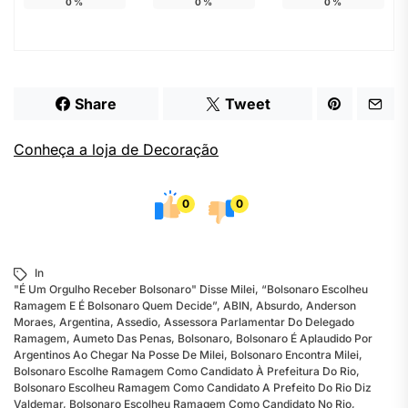
0
%
0
%
0
%
Share
Tweet
Conheça a loja de Decoração
0
0
In
"É Um Orgulho Receber Bolsonaro" Disse Milei
,
“Bolsonaro Escolheu
Ramagem E É Bolsonaro Quem Decide”
,
ABIN
,
Absurdo
,
Anderson
Moraes
,
Argentina
,
Assedio
,
Assessora Parlamentar Do Delegado
Ramagem
,
Aumeto Das Penas
,
Bolsonaro
,
Bolsonaro É Aplaudido Por
Argentinos Ao Chegar Na Posse De Milei
,
Bolsonaro Encontra Milei
,
Bolsonaro Escolhe Ramagem Como Candidato À Prefeitura Do Rio
,
Bolsonaro Escolheu Ramagem Como Candidato A Prefeito Do Rio Diz
Valdemar
,
Bolsonaro Escolheu Ramagem Como Candidato No Rio
,