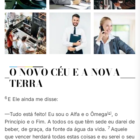
O NOVO CÉU E A NOVA
TERRA
6
E Ele ainda me disse:
—Tudo está feito! Eu sou o Alfa e o Ômega
[
c
]
, o
Princípio e o Fim. A todos os que têm sede eu darei de
7
beber, de graça, da fonte da água da vida.
Aquele
que vencer herdará todas estas coisas e eu serei o seu