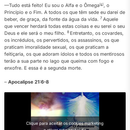
—Tudo está feito! Eu sou o Alfa e o Ômega
[
c
]
, o
Princípio e o Fim. A todos os que têm sede eu darei de
7
beber, de graça, da fonte da água da vida.
Aquele
que vencer herdará todas estas coisas e eu serei o seu
8
Deus e ele será o meu filho.
Entretanto, os covardes,
os incrédulos, os pervertidos, os assassinos, os que
praticam imoralidade sexual, os que praticam a
feitiçaria, os que adoram ídolos e todos os mentirosos
terão a sua parte no lago que queima com fogo e
enxofre. E essa é a segunda morte.
–
Apocalipse 21:6-8
Clique para aceitar os cookies marketing
e ativar este conteúdo