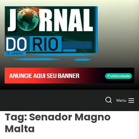
Skip
to
Jornal
the
content
do
Rio
de
Janeir
Search
Menu
Tag:
Senador Magno
Malta