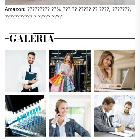
Amazon:
????????? ??% ??? ?? ????? ?? ????, ???????,
??????????? ? ????? ????
GALERIA