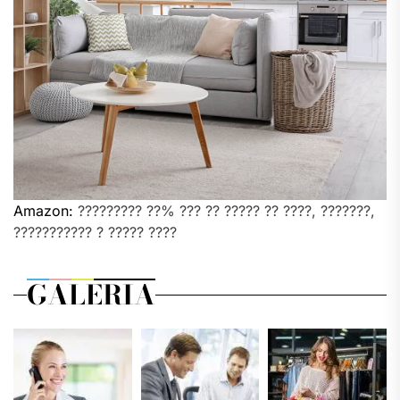
Amazon:
????????? ??% ??? ?? ????? ?? ????, ???????,
??????????? ? ????? ????
GALERIA