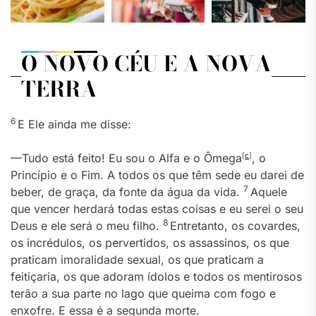
O NOVO CÉU E A NOVA
TERRA
6
E Ele ainda me disse:
—Tudo está feito! Eu sou o Alfa e o Ômega
[
c
]
, o
Princípio e o Fim. A todos os que têm sede eu darei de
7
beber, de graça, da fonte da água da vida.
Aquele
que vencer herdará todas estas coisas e eu serei o seu
8
Deus e ele será o meu filho.
Entretanto, os covardes,
os incrédulos, os pervertidos, os assassinos, os que
praticam imoralidade sexual, os que praticam a
feitiçaria, os que adoram ídolos e todos os mentirosos
terão a sua parte no lago que queima com fogo e
enxofre. E essa é a segunda morte.