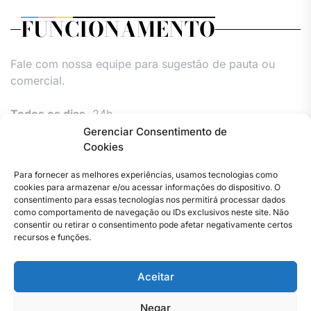
FUNCIONAMENTO
Fale com nossa equipe para sugestão de pauta ou
comercial.
Todos os dias,
24h.
Gerenciar Consentimento de
Cookies
Para fornecer as melhores experiências, usamos tecnologias como
cookies para armazenar e/ou acessar informações do dispositivo. O
consentimento para essas tecnologias nos permitirá processar dados
como comportamento de navegação ou IDs exclusivos neste site. Não
consentir ou retirar o consentimento pode afetar negativamente certos
Facebook
Instagram
Twitter
Youtube
Versão
Entre
Comércio
Pin
Política
Política
Política
Política
Política
Pin
recursos e funções.
Impressa
em
Posts
de
de
de
de
Comercial
Posts
contato
Privacidade
cookies
cookies
cookies
e
Aceitar
–
(UE)
(UE)
(UE)
Publieditor
Copyright © 2023 . Todos os direitos reservados. Webmaster
Jornal
–
By Total Pro Designer.
do
Jornal
Negar