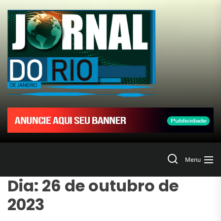
Skip
to
Jornal
the
content
do
Rio
de
Janeir
Search
Menu
Dia:
26 de outubro de
2023