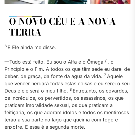
O NOVO CÉU E A NOVA
TERRA
6
E Ele ainda me disse:
—Tudo está feito! Eu sou o Alfa e o Ômega
[
c
]
, o
Princípio e o Fim. A todos os que têm sede eu darei de
7
beber, de graça, da fonte da água da vida.
Aquele
que vencer herdará todas estas coisas e eu serei o seu
8
Deus e ele será o meu filho.
Entretanto, os covardes,
os incrédulos, os pervertidos, os assassinos, os que
praticam imoralidade sexual, os que praticam a
feitiçaria, os que adoram ídolos e todos os mentirosos
terão a sua parte no lago que queima com fogo e
enxofre. E essa é a segunda morte.