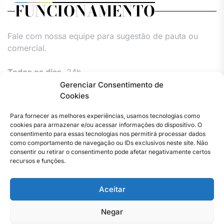
FUNCIONAMENTO
Fale com nossa equipe para sugestão de pauta ou
comercial.
Todos os dias,
24h.
Gerenciar Consentimento de
Cookies
Para fornecer as melhores experiências, usamos tecnologias como
cookies para armazenar e/ou acessar informações do dispositivo. O
consentimento para essas tecnologias nos permitirá processar dados
como comportamento de navegação ou IDs exclusivos neste site. Não
consentir ou retirar o consentimento pode afetar negativamente certos
Facebook
Instagram
Twitter
Youtube
Versão
Entre
Comércio
Pin
Política
Política
Política
Política
Pin
recursos e funções.
Impressa
em
Posts
de
de
de
de
Posts
contato
Privacidade
cookies
cookies
cookies
Aceitar
–
(UE)
(UE)
(UE)
Copyright © 2023 . Todos os direitos reservados. Webmaster
Jornal
By Total Pro Designer.
do
Negar
Rio