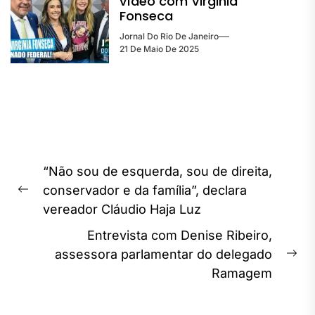
vídeo com Virginia
Fonseca
Jornal Do Rio De Janeiro
21 De Maio De 2025
Navegação
“Não sou de esquerda, sou de direita,
de
conservador e da família”, declara
Previous
Post
vereador Cláudio Haja Luz
post:
Entrevista com Denise Ribeiro,
assessora parlamentar do delegado
Ne
Ramagem
pos