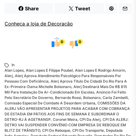
Share
Tweet
Conheça a loja de Decoração
0
0
In
Alan Lopes
,
Alan Lopes E Filippe Poubel
,
Alan Lopes E Rodrigo Amorin
,
Alerj
,
Alerj Aprova Atendimento Psicológico Para Responsáveis Por
Pessoas Com Deficiência
,
Alerj Aprova Título De Cidadã Do Rio Para A
Ex-Primeira-Dama Michelle Bolsonaro
,
Alerj Destinará Mais De R$ 815
Mil Para Instalação De Ar-Condicionado Em Escolas
,
Anúncio Foi Feito
Pelo Secretário De Governo
,
Bernardo Rossi
,
Bolsonaro
,
Carla Zambelli
,
Comissão Especial De Combate A Desordem Urbana
,
COMISSÕES DA
ALERJ VÃO APRESENTAR PROJETOS PARA ACABAR COM COBRANÇA
DE ESTADIA EM PÁTIOS AOS FINS DE SEMANA E SUBORDINAR O
DETRO-RJ À AGETRANSP
,
Coronel Meira
,
CPI Da Alerj
,
CPI DA ALERJ:
DETRO VAI SUSPENDER CONVÊNIO COM EMPRESA DE REBOQUE EM
BLITZ DE TRÂNSITO
,
CPI Do Reboque
,
CPI Do Transporte
,
Deputada
Índia Armelau
,
Deputado Federal Eduardo Pazuello
,
Deputados Do Rio De