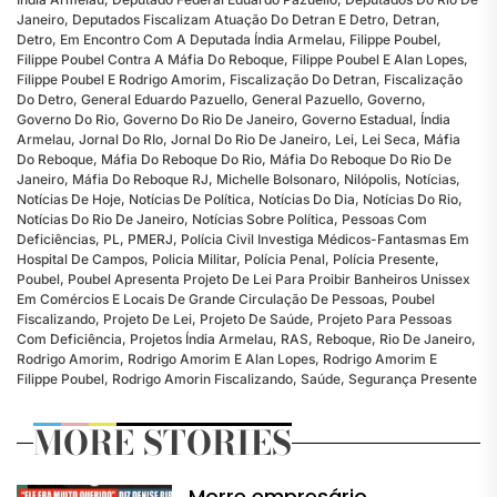
Janeiro
,
Deputados Fiscalizam Atuação Do Detran E Detro
,
Detran
,
Detro
,
Em Encontro Com A Deputada Índia Armelau
,
Filippe Poubel
,
Filippe Poubel Contra A Máfia Do Reboque
,
Filippe Poubel E Alan Lopes
,
Filippe Poubel E Rodrigo Amorim
,
Fiscalização Do Detran
,
Fiscalização
Do Detro
,
General Eduardo Pazuello
,
General Pazuello
,
Governo
,
Governo Do Rio
,
Governo Do Rio De Janeiro
,
Governo Estadual
,
Índia
Armelau
,
Jornal Do RIo
,
Jornal Do Rio De Janeiro
,
Lei
,
Lei Seca
,
Máfia
Do Reboque
,
Máfia Do Reboque Do Rio
,
Máfia Do Reboque Do Rio De
Janeiro
,
Máfia Do Reboque RJ
,
Michelle Bolsonaro
,
Nilópolis
,
Notícias
,
Notícias De Hoje
,
Notícias De Política
,
Notícias Do Dia
,
Notícias Do Rio
,
Notícias Do Rio De Janeiro
,
Notícias Sobre Política
,
Pessoas Com
Deficiências
,
PL
,
PMERJ
,
Polícia Civil Investiga Médicos-Fantasmas Em
Hospital De Campos
,
Policia Militar
,
Polícia Penal
,
Polícia Presente
,
Poubel
,
Poubel Apresenta Projeto De Lei Para Proibir Banheiros Unissex
Em Comércios E Locais De Grande Circulação De Pessoas
,
Poubel
Fiscalizando
,
Projeto De Lei
,
Projeto De Saúde
,
Projeto Para Pessoas
Com Deficiência
,
Projetos Índia Armelau
,
RAS
,
Reboque
,
Rio De Janeiro
,
Rodrigo Amorim
,
Rodrigo Amorim E Alan Lopes
,
Rodrigo Amorim E
Filippe Poubel
,
Rodrigo Amorin Fiscalizando
,
Saúde
,
Segurança Presente
MORE STORIES
Morre empresário