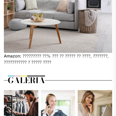
Amazon:
????????? ??% ??? ?? ????? ?? ????, ???????,
??????????? ? ????? ????
GALERIA