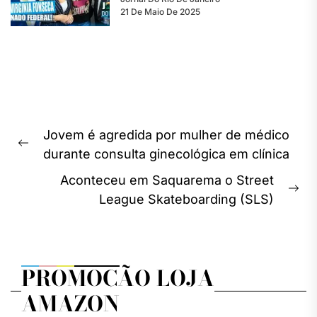
21 De Maio De 2025
Navegação
Jovem é agredida por mulher de médico
de
Previous
durante consulta ginecológica em clínica
Post
post:
Aconteceu em Saquarema o Street
Ne
League Skateboarding (SLS)
pos
PROMOÇÃO LOJA
AMAZON