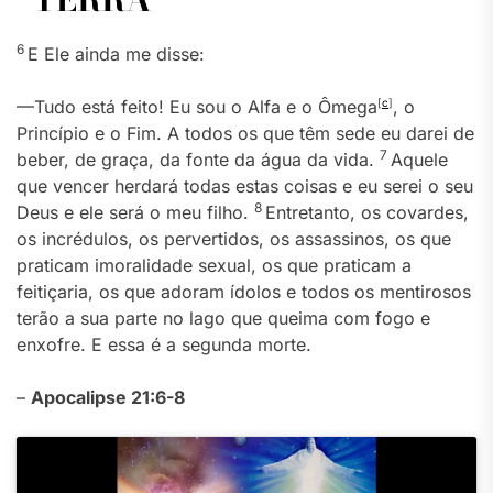
6
E Ele ainda me disse:
—Tudo está feito! Eu sou o Alfa e o Ômega
[
c
]
, o
Princípio e o Fim. A todos os que têm sede eu darei de
7
beber, de graça, da fonte da água da vida.
Aquele
que vencer herdará todas estas coisas e eu serei o seu
8
Deus e ele será o meu filho.
Entretanto, os covardes,
os incrédulos, os pervertidos, os assassinos, os que
praticam imoralidade sexual, os que praticam a
feitiçaria, os que adoram ídolos e todos os mentirosos
terão a sua parte no lago que queima com fogo e
enxofre. E essa é a segunda morte.
–
Apocalipse 21:6-8