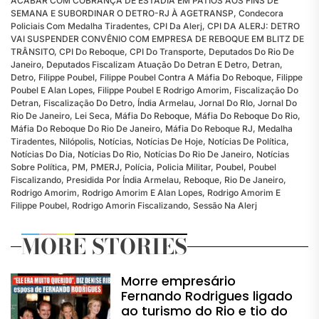
ACABAR COM COBRANÇA DE ESTADIA EM PÁTIOS AOS FINS DE
SEMANA E SUBORDINAR O DETRO-RJ À AGETRANSP
,
Condecora
Policiais Com Medalha Tiradentes
,
CPI Da Alerj
,
CPI DA ALERJ: DETRO
VAI SUSPENDER CONVÊNIO COM EMPRESA DE REBOQUE EM BLITZ DE
TRÂNSITO
,
CPI Do Reboque
,
CPI Do Transporte
,
Deputados Do Rio De
Janeiro
,
Deputados Fiscalizam Atuação Do Detran E Detro
,
Detran
,
Detro
,
Filippe Poubel
,
Filippe Poubel Contra A Máfia Do Reboque
,
Filippe
Poubel E Alan Lopes
,
Filippe Poubel E Rodrigo Amorim
,
Fiscalização Do
Detran
,
Fiscalização Do Detro
,
Índia Armelau
,
Jornal Do RIo
,
Jornal Do
Rio De Janeiro
,
Lei Seca
,
Máfia Do Reboque
,
Máfia Do Reboque Do Rio
,
Máfia Do Reboque Do Rio De Janeiro
,
Máfia Do Reboque RJ
,
Medalha
Tiradentes
,
Nilópolis
,
Notícias
,
Notícias De Hoje
,
Notícias De Política
,
Notícias Do Dia
,
Notícias Do Rio
,
Notícias Do Rio De Janeiro
,
Notícias
Sobre Política
,
PM
,
PMERJ
,
Polícia
,
Policia Militar
,
Poubel
,
Poubel
Fiscalizando
,
Presidida Por Índia Armelau
,
Reboque
,
Rio De Janeiro
,
Rodrigo Amorim
,
Rodrigo Amorim E Alan Lopes
,
Rodrigo Amorim E
Filippe Poubel
,
Rodrigo Amorin Fiscalizando
,
Sessão Na Alerj
MORE STORIES
Morre empresário
Fernando Rodrigues ligado
ao turismo do Rio e tio do