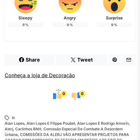
Sleepy
Angry
Surprise
0
%
0
%
0
%
Share
Tweet
Conheça a loja de Decoração
0
0
In
Alan Lopes
,
Alan Lopes E Filippe Poubel
,
Alan Lopes E Rodrigo Amorin
,
Alerj
,
Carlinhos BNH
,
Comissão Especial De Combate A Desordem
Urbana
,
COMISSÕES DA ALERJ VÃO APRESENTAR PROJETOS PARA