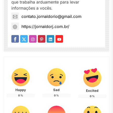
que trabalha arduamente para levar
informações a vocês.
contato.jornaldorio@gmail.com
https://jornaldorj.com.br/
Happy
Sad
Excited
0
%
0
%
0
%