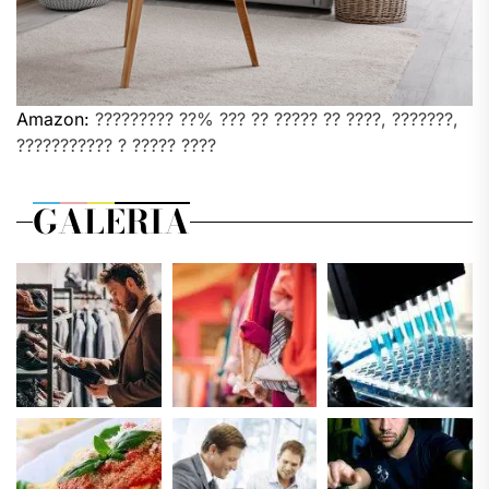
Amazon:
????????? ??% ??? ?? ????? ?? ????, ???????,
??????????? ? ????? ????
GALERIA