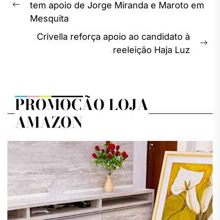
de
tem apoio de Jorge Miranda e Maroto em
Previous
Post
Mesquita
post:
Crivella reforça apoio ao candidato à
Ne
reeleição Haja Luz
pos
PROMOÇÃO LOJA
AMAZON