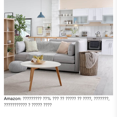
Amazon:
????????? ??% ??? ?? ????? ?? ????, ???????,
??????????? ? ????? ????