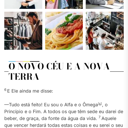
O NOVO CÉU E A NOVA
TERRA
6
E Ele ainda me disse:
—Tudo está feito! Eu sou o Alfa e o Ômega
[
c
]
, o
Princípio e o Fim. A todos os que têm sede eu darei de
7
beber, de graça, da fonte da água da vida.
Aquele
que vencer herdará todas estas coisas e eu serei o seu