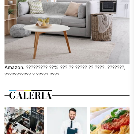
Amazon:
????????? ??% ??? ?? ????? ?? ????, ???????,
??????????? ? ????? ????
GALERIA