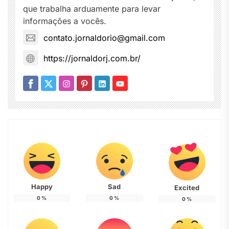
que trabalha arduamente para levar
informações a vocês.
contato.jornaldorio@gmail.com
https://jornaldorj.com.br/
Happy
Sad
Excited
0
%
0
%
0
%