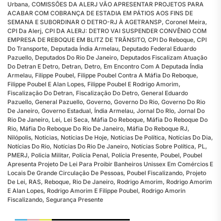
Urbana
,
COMISSÕES DA ALERJ VÃO APRESENTAR PROJETOS PARA
ACABAR COM COBRANÇA DE ESTADIA EM PÁTIOS AOS FINS DE
SEMANA E SUBORDINAR O DETRO-RJ À AGETRANSP
,
Coronel Meira
,
CPI Da Alerj
,
CPI DA ALERJ: DETRO VAI SUSPENDER CONVÊNIO COM
EMPRESA DE REBOQUE EM BLITZ DE TRÂNSITO
,
CPI Do Reboque
,
CPI
Do Transporte
,
Deputada Índia Armelau
,
Deputado Federal Eduardo
Pazuello
,
Deputados Do Rio De Janeiro
,
Deputados Fiscalizam Atuação
Do Detran E Detro
,
Detran
,
Detro
,
Em Encontro Com A Deputada Índia
Armelau
,
Filippe Poubel
,
Filippe Poubel Contra A Máfia Do Reboque
,
Filippe Poubel E Alan Lopes
,
Filippe Poubel E Rodrigo Amorim
,
Fiscalização Do Detran
,
Fiscalização Do Detro
,
General Eduardo
Pazuello
,
General Pazuello
,
Governo
,
Governo Do Rio
,
Governo Do Rio
De Janeiro
,
Governo Estadual
,
Índia Armelau
,
Jornal Do RIo
,
Jornal Do
Rio De Janeiro
,
Lei
,
Lei Seca
,
Máfia Do Reboque
,
Máfia Do Reboque Do
Rio
,
Máfia Do Reboque Do Rio De Janeiro
,
Máfia Do Reboque RJ
,
Nilópolis
,
Notícias
,
Notícias De Hoje
,
Notícias De Política
,
Notícias Do Dia
,
Notícias Do Rio
,
Notícias Do Rio De Janeiro
,
Notícias Sobre Política
,
PL
,
PMERJ
,
Policia Militar
,
Polícia Penal
,
Polícia Presente
,
Poubel
,
Poubel
Apresenta Projeto De Lei Para Proibir Banheiros Unissex Em Comércios E
Locais De Grande Circulação De Pessoas
,
Poubel Fiscalizando
,
Projeto
De Lei
,
RAS
,
Reboque
,
Rio De Janeiro
,
Rodrigo Amorim
,
Rodrigo Amorim
E Alan Lopes
,
Rodrigo Amorim E Filippe Poubel
,
Rodrigo Amorin
Fiscalizando
,
Segurança Presente