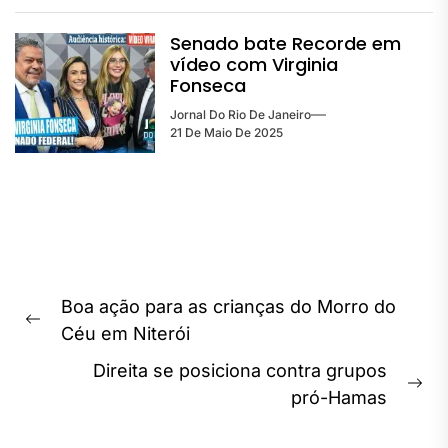
Senado bate Recorde em
vídeo com Virginia
Fonseca
Jornal Do Rio De Janeiro
21 De Maio De 2025
Navegação
Boa ação para as crianças do Morro do
de
Previous
Céu em Niterói
Post
post:
Direita se posiciona contra grupos
Ne
pró-Hamas
pos