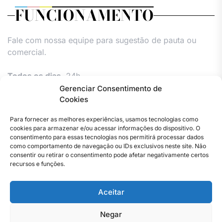
FUNCIONAMENTO
Fale com nossa equipe para sugestão de pauta ou
comercial.
Todos os dias,
24h.
Gerenciar Consentimento de
Cookies
Para fornecer as melhores experiências, usamos tecnologias como
cookies para armazenar e/ou acessar informações do dispositivo. O
consentimento para essas tecnologias nos permitirá processar dados
como comportamento de navegação ou IDs exclusivos neste site. Não
consentir ou retirar o consentimento pode afetar negativamente certos
Facebook
Instagram
Twitter
Youtube
Versão
Entre
Comércio
Pin
Política
Política
Política
Política
Pin
recursos e funções.
Impressa
em
Posts
de
de
de
de
Posts
contato
Privacidade
cookies
cookies
cookies
Aceitar
–
(UE)
(UE)
(UE)
Copyright © 2023 . Todos os direitos reservados. Webmaster
Jornal
By Total Pro Designer.
do
Negar
Rio