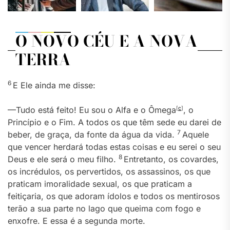
O NOVO CÉU E A NOVA
TERRA
6
E Ele ainda me disse:
—Tudo está feito! Eu sou o Alfa e o Ômega
[
c
]
, o
Princípio e o Fim. A todos os que têm sede eu darei de
7
beber, de graça, da fonte da água da vida.
Aquele
que vencer herdará todas estas coisas e eu serei o seu
8
Deus e ele será o meu filho.
Entretanto, os covardes,
os incrédulos, os pervertidos, os assassinos, os que
praticam imoralidade sexual, os que praticam a
feitiçaria, os que adoram ídolos e todos os mentirosos
terão a sua parte no lago que queima com fogo e
enxofre. E essa é a segunda morte.