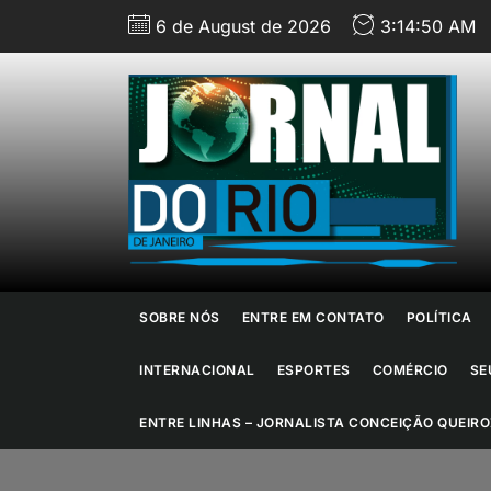
Skip
6 de August de 2026
3:14:52 AM
to
the
content
J
d
R
d
SOBRE NÓS
ENTRE EM CONTATO
POLÍTICA
J
INTERNACIONAL
ESPORTES
COMÉRCIO
SE
ENTRE LINHAS – JORNALISTA CONCEIÇÃO QUEIRO