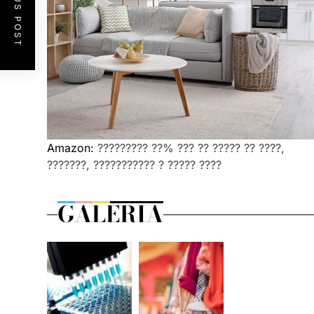
PREVIOUS POST
Amazon:
????????? ??% ??? ?? ????? ?? ????,
???????, ??????????? ? ????? ????
GALERIA