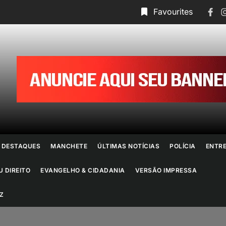
Face
I
Favourites
ornal
o
io
e
DESTAQUES
MANCHETE
ÚLTIMAS NOTÍCIAS
POLÍCIA
ENTR
aneiro
U DIREITO
EVANGELHO & CIDADANIA
VERSÃO IMPRESSA
Z