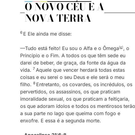
O NOVO CÉU E A
NOVA TERRA
6
E Ele ainda me disse:
—Tudo está feito! Eu sou o Alfa e o Ômega
[
c
]
, o
Princípio e o Fim. A todos os que têm sede eu
darei de beber, de graça, da fonte da água da
7
vida.
Aquele que vencer herdará todas estas
coisas e eu serei o seu Deus e ele será o meu
8
filho.
Entretanto, os covardes, os incrédulos, os
pervertidos, os assassinos, os que praticam
imoralidade sexual, os que praticam a feitiçaria,
os que adoram ídolos e todos os mentirosos terã
a sua parte no lago que queima com fogo e
enxofre. E essa é a segunda morte.
–
Apocalipse 21:6-8