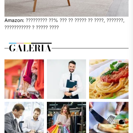
Amazon:
????????? ??% ??? ?? ????? ?? ????, ???????,
??????????? ? ????? ????
GALERIA