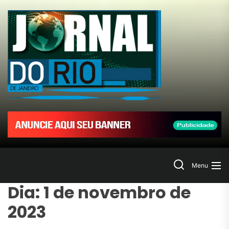
Skip
to
Jornal
the
content
do
Rio
de
Janeir
Search
Menu
Dia:
1 de novembro de
2023