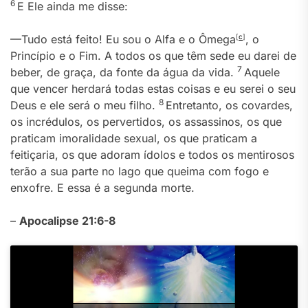
6
E Ele ainda me disse:
—Tudo está feito! Eu sou o Alfa e o Ômega
[
c
]
, o
Princípio e o Fim. A todos os que têm sede eu darei de
7
beber, de graça, da fonte da água da vida.
Aquele
que vencer herdará todas estas coisas e eu serei o seu
8
Deus e ele será o meu filho.
Entretanto, os covardes,
os incrédulos, os pervertidos, os assassinos, os que
praticam imoralidade sexual, os que praticam a
feitiçaria, os que adoram ídolos e todos os mentirosos
terão a sua parte no lago que queima com fogo e
enxofre. E essa é a segunda morte.
–
Apocalipse 21:6-8