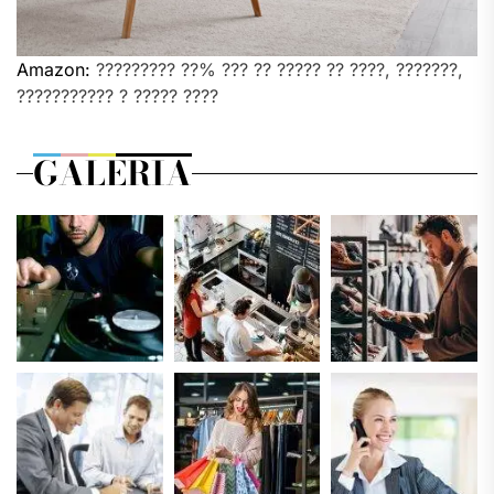
Amazon:
????????? ??% ??? ?? ????? ?? ????, ???????,
??????????? ? ????? ????
GALERIA