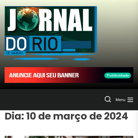
Skip
to
Jornal
the
content
do
Rio
de
Janeir
Search
Menu
Dia:
10 de março de 2024