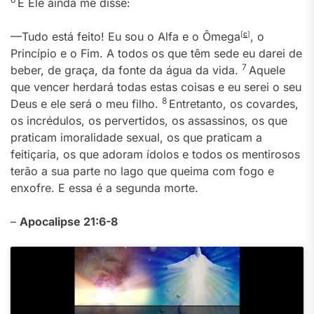
E Ele ainda me disse:
—Tudo está feito! Eu sou o Alfa e o Ômega
[
c
]
, o
Princípio e o Fim. A todos os que têm sede eu darei de
7
beber, de graça, da fonte da água da vida.
Aquele
que vencer herdará todas estas coisas e eu serei o seu
8
Deus e ele será o meu filho.
Entretanto, os covardes,
os incrédulos, os pervertidos, os assassinos, os que
praticam imoralidade sexual, os que praticam a
feitiçaria, os que adoram ídolos e todos os mentirosos
terão a sua parte no lago que queima com fogo e
enxofre. E essa é a segunda morte.
–
Apocalipse 21:6-8