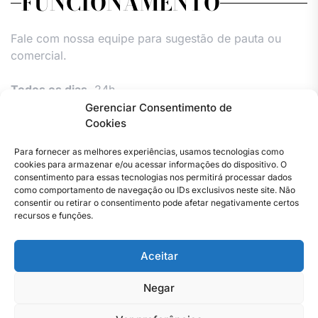
FUNCIONAMENTO
Fale com nossa equipe para sugestão de pauta ou
comercial.
Todos os dias,
24h.
Gerenciar Consentimento de
Cookies
Para fornecer as melhores experiências, usamos tecnologias como
cookies para armazenar e/ou acessar informações do dispositivo. O
consentimento para essas tecnologias nos permitirá processar dados
como comportamento de navegação ou IDs exclusivos neste site. Não
consentir ou retirar o consentimento pode afetar negativamente certos
Facebook
Instagram
Twitter
Youtube
Versão
Entre
Comércio
Pin
Política
Política
Política
Política
Política
Pin
recursos e funções.
Impressa
em
Posts
de
de
de
de
Comercial
Posts
contato
Privacidade
cookies
cookies
cookies
e
Aceitar
–
(UE)
(UE)
(UE)
Publieditor
Copyright © 2023 . Todos os direitos reservados. Webmaster
Jornal
–
By Total Pro Designer.
do
Jornal
Negar
Rio
do
de
Rio