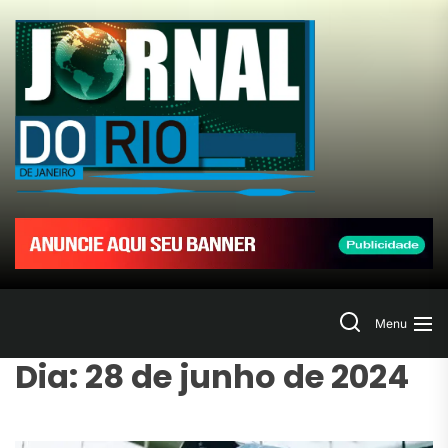
Skip
to
Jornal
the
content
do
Rio
de
Janeir
Search
Menu
Dia:
28 de junho de 2024