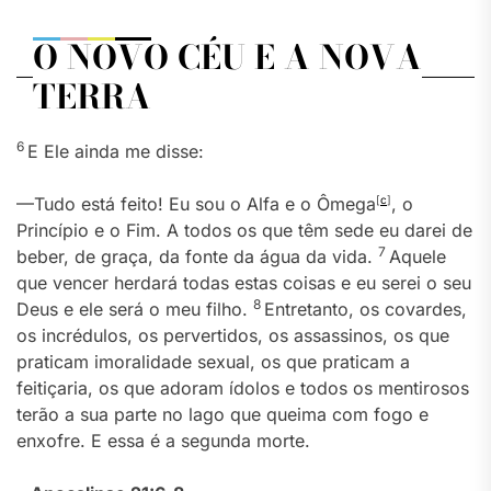
O NOVO CÉU E A NOVA
TERRA
6
E Ele ainda me disse:
—Tudo está feito! Eu sou o Alfa e o Ômega
[
c
]
, o
Princípio e o Fim. A todos os que têm sede eu darei de
7
beber, de graça, da fonte da água da vida.
Aquele
que vencer herdará todas estas coisas e eu serei o seu
8
Deus e ele será o meu filho.
Entretanto, os covardes,
os incrédulos, os pervertidos, os assassinos, os que
praticam imoralidade sexual, os que praticam a
feitiçaria, os que adoram ídolos e todos os mentirosos
terão a sua parte no lago que queima com fogo e
enxofre. E essa é a segunda morte.