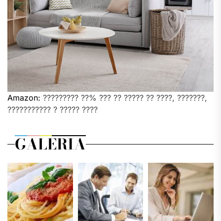
Amazon:
????????? ??% ??? ?? ????? ?? ????, ???????,
??????????? ? ????? ????
GALERIA