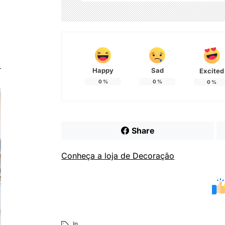
Happy
Sad
Excited
0
%
0
%
0
%
Share
Conheça a loja de Decoração
In