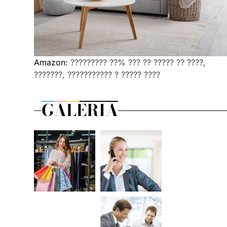
Amazon:
????????? ??% ??? ?? ????? ?? ????,
???????, ??????????? ? ????? ????
GALERIA