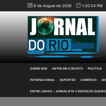
Skip
8 de August de 2026
1:20:26 PM
to
the
content
J
d
R
d
SOBRE NÓS
ENTRE EM CONTATO
POLÍTICA
J
INTERNACIONAL
ESPORTES
COMÉRCIO
SE
ENTRE LINHAS – JORNALISTA CONCEIÇÃO QUEIRO