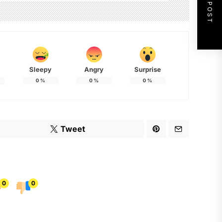
NEXT POST
Sleepy
Angry
Surprise
0
%
0
%
0
%
Tweet
0
0