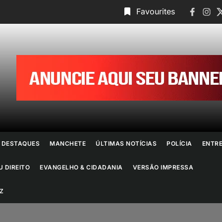
Faceboo
Insta
T
Favourites
ornal
o
io
e
DESTAQUES
MANCHETE
ÚLTIMAS NOTÍCIAS
POLÍCIA
ENTR
aneiro
U DIREITO
EVANGELHO & CIDADANIA
VERSÃO IMPRESSA
Z