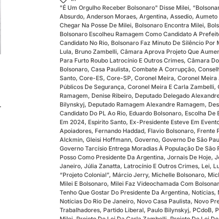
"É Um Orgulho Receber Bolsonaro" Disse Milei
,
“Bolsona
Absurdo
,
Anderson Moraes
,
Argentina
,
Assedio
,
Aumeto 
Chegar Na Posse De Milei
,
Bolsonaro Encontra Milei
,
Bol
Bolsonaro Escolheu Ramagem Como Candidato A Prefeito
Candidato No Rio
,
Bolsonaro Faz Minuto De Silêncio Por
Lula
,
Bruno Zambelli
,
Câmara Aprova Projeto Que Aumen
Para Furto Roubo Latrocínio E Outros Crimes
,
Câmara Do
Bolsonaro
,
Casa Paulista
,
Combate A Corrupção
,
Conselh
Santo
,
Core-ES
,
Core-SP
,
Coronel Meira
,
Coronel Meira 
Públicos De Segurança
,
Coronel Meira E Carla Zambelli
,
Ramagem
,
Denise Ribeiro
,
Deputado Delegado Alexand
Bilynskyj
,
Deputado Ramagem Alexandre Ramagem
,
Des
Candidato Do PL Ao Rio
,
Eduardo Bolsonaro
,
Escolha De 
Em 2024
,
Espirito Santo
,
Ex-Presidente Esteve Em Event
Apoiadores
,
Fernando Haddad
,
Flavio Bolsonaro
,
Frente 
Alckmin
,
Gleisi Hoffmann
,
Governo
,
Governo De São Pau
Governo Tarcísio Entrega Moradias À População De São 
Posso Como Presidente Da Argentina
,
Jornais De Hoje
,
J
Janeiro
,
Júlia Zanatta
,
Latrocínio E Outros Crimes
,
Lei
,
L
“projeto Colonial”
,
Márcio Jerry
,
Michelle Bolsonaro
,
Mic
Milei E Bolsonaro
,
Milei Faz Videochamada Com Bolsonaro 
Tenho Que Gostar Do Presidente Da Argentina
,
Notícias
,
Notícias Do Rio De Janeiro
,
Novo Casa Paulista
,
Novo Pre
Trabalhadores
,
Partido Liberal
,
Paulo Bilynskyj
,
PCdoB
,
P
Milei
,
Projeto De Lei Da Carla Zambelli
,
Projeto De Lei D