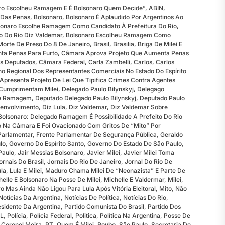
ro Escolheu Ramagem E É Bolsonaro Quem Decide”
,
ABIN
,
Das Penas
,
Bolsonaro
,
Bolsonaro É Aplaudido Por Argentinos Ao
sonaro Escolhe Ramagem Como Candidato À Prefeitura Do Rio
,
 Do Rio Diz Valdemar
,
Bolsonaro Escolheu Ramagem Como
 Morte De Preso Do 8 De Janeiro
,
Brasil
,
Brasilia
,
Briga De Milei E
ta Penas Para Furto
,
Câmara Aprova Projeto Que Aumenta Penas
s Deputados
,
Câmara Federal
,
Carla Zambelli
,
Carlos
,
Carlos
o Regional Dos Representantes Comerciais No Estado Do Espírito
Apresenta Projeto De Lei Que Tipifica Crimes Contra Agentes
Cumprimentam Milei
,
Delegado Paulo Bilynskyj
,
Delegago
re Ramagem
,
Deputado Delegado Paulo Bilynskyj
,
Deputado Paulo
envolvimento
,
Diz Lula
,
Diz Valdemar
,
Diz Valdemar Sobre
Bolsonaro: Delegado Ramagem É Possibilidade A Prefeito Do Rio
o Na Câmara E Foi Ovacionado Com Gritos De “mito” Por
Parlamentar
,
Frente Parlamentar De Segurança Pública
,
Geraldo
lo
,
Governo Do Espírito Santo
,
Governo Do Estado De São Paulo
,
Paulo
,
Jair Messias Bolsonaro
,
Javier Milei
,
Javier Milei Toma
ornais Do Brasil
,
Jornais Do Rio De Janeiro
,
Jornal Do Rio De
ula
,
Lula E Milei
,
Maduro Chama Milei De “neonazista” E Parte De
helle E Bolsonaro Na Posse De Milei
,
Michelle E Valdermar
,
Milei
,
Mas Ainda Não Ligou Para Lula Após Vitória Eleitoral
,
Mito
,
Não
Notícias Da Argentina
,
Notícias De Política
,
Notícias Do Rio
,
sidente Da Argentina
,
Partido Comunista Do Brasil
,
Partido Dos
L
,
Polícia
,
Polícia Federal
,
Politica
,
Política Na Argentina
,
Posse De
o Coronel Meira
,
PT
,
Quem É Milei
,
Roubo
,
São Paulo
,
Secretaria De