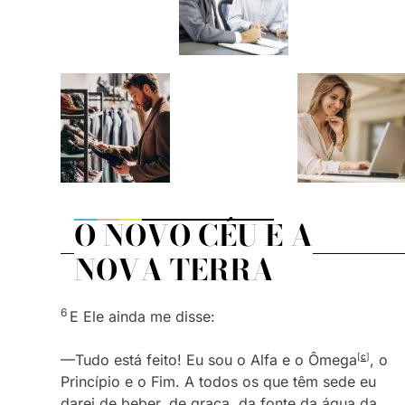
O NOVO CÉU E A
NOVA TERRA
6
E Ele ainda me disse:
—Tudo está feito! Eu sou o Alfa e o Ômega
[
c
]
, o
Princípio e o Fim. A todos os que têm sede eu
darei de beber, de graça, da fonte da água da