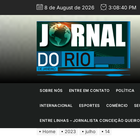
Skip
8 de August de 2026
3:08:41 PM
to
the
content
J
d
R
d
SOBRE NÓS
ENTRE EM CONTATO
POLÍTICA
J
INTERNACIONAL
ESPORTES
COMÉRCIO
SE
ENTRE LINHAS – JORNALISTA CONCEIÇÃO QUEIRO
Home
2023
julho
14