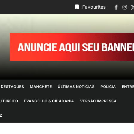
Faceboo
Insta
T
Favourites
ornal
o
io
e
DESTAQUES
MANCHETE
ÚLTIMAS NOTÍCIAS
POLÍCIA
ENTR
aneiro
U DIREITO
EVANGELHO & CIDADANIA
VERSÃO IMPRESSA
Z