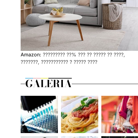
Amazon:
????????? ??% ??? ?? ????? ?? ????,
???????, ??????????? ? ????? ????
GALERIA