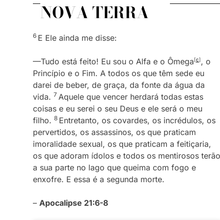
NOVA TERRA
6
E Ele ainda me disse:
—Tudo está feito! Eu sou o Alfa e o Ômega
[
c
]
, o
Princípio e o Fim. A todos os que têm sede eu
darei de beber, de graça, da fonte da água da
7
vida.
Aquele que vencer herdará todas estas
coisas e eu serei o seu Deus e ele será o meu
8
filho.
Entretanto, os covardes, os incrédulos, os
pervertidos, os assassinos, os que praticam
imoralidade sexual, os que praticam a feitiçaria,
os que adoram ídolos e todos os mentirosos terã
a sua parte no lago que queima com fogo e
enxofre. E essa é a segunda morte.
–
Apocalipse 21:6-8