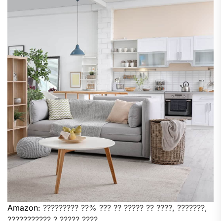
Amazon:
????????? ??% ??? ?? ????? ?? ????, ???????,
??????????? ? ????? ????