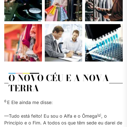
O NOVO CÉU E A NOVA
TERRA
6
E Ele ainda me disse:
—Tudo está feito! Eu sou o Alfa e o Ômega
[
c
]
, o
Princípio e o Fim. A todos os que têm sede eu darei de