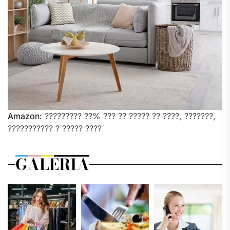
Amazon:
????????? ??% ??? ?? ????? ?? ????, ???????,
??????????? ? ????? ????
GALERIA