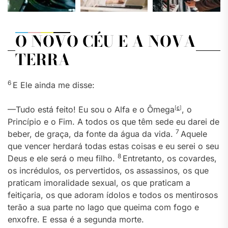
O NOVO CÉU E A NOVA
TERRA
6
E Ele ainda me disse:
—Tudo está feito! Eu sou o Alfa e o Ômega
[
c
]
, o
Princípio e o Fim. A todos os que têm sede eu darei de
7
beber, de graça, da fonte da água da vida.
Aquele
que vencer herdará todas estas coisas e eu serei o seu
8
Deus e ele será o meu filho.
Entretanto, os covardes,
os incrédulos, os pervertidos, os assassinos, os que
praticam imoralidade sexual, os que praticam a
feitiçaria, os que adoram ídolos e todos os mentirosos
terão a sua parte no lago que queima com fogo e
enxofre. E essa é a segunda morte.