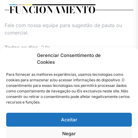
FUNCIONAMENTO
Fale com nossa equipe para sugestão de pauta ou
comercial.
Todos os dias,
24h.
Gerenciar Consentimento de
Cookies
Para fornecer as melhores experiências, usamos tecnologias como
cookies para armazenar e/ou acessar informações do dispositivo. O
consentimento para essas tecnologias nos permitirá processar dados
como comportamento de navegação ou IDs exclusivos neste site. Não
consentir ou retirar o consentimento pode afetar negativamente certos
Facebook
Instagram
Twitter
Youtube
Versão
Entre
Comércio
Pin
Política
Política
Política
Política
Política
Pin
recursos e funções.
Impressa
em
Posts
de
de
de
de
Comercial
Posts
contato
Privacidade
cookies
cookies
cookies
e
Aceitar
–
(UE)
(UE)
(UE)
Publieditor
Copyright © 2023 . Todos os direitos reservados. Webmaster
Jornal
–
By Total Pro Designer.
do
Jornal
Negar