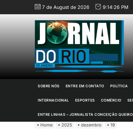
Skip
7 de August de 2026
9:14:27 PM
to
the
content
J
d
R
d
SOBRE NÓS
ENTRE EM CONTATO
POLÍTICA
J
INTERNACIONAL
ESPORTES
COMÉRCIO
SE
ENTRE LINHAS – JORNALISTA CONCEIÇÃO QUEIRO
Home
2025
dezembro
19