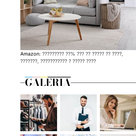
Amazon:
????????? ??% ??? ?? ????? ?? ????,
???????, ??????????? ? ????? ????
GALERIA