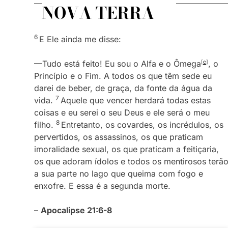
NOVA TERRA
6
E Ele ainda me disse:
—Tudo está feito! Eu sou o Alfa e o Ômega
[
c
]
, o
Princípio e o Fim. A todos os que têm sede eu
darei de beber, de graça, da fonte da água da
7
vida.
Aquele que vencer herdará todas estas
coisas e eu serei o seu Deus e ele será o meu
8
filho.
Entretanto, os covardes, os incrédulos, os
pervertidos, os assassinos, os que praticam
imoralidade sexual, os que praticam a feitiçaria,
os que adoram ídolos e todos os mentirosos terã
a sua parte no lago que queima com fogo e
enxofre. E essa é a segunda morte.
–
Apocalipse 21:6-8