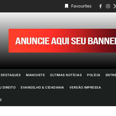
Faceboo
Insta
T
Favourites
ornal
o
io
e
DESTAQUES
MANCHETE
ÚLTIMAS NOTÍCIAS
POLÍCIA
ENTR
aneiro
U DIREITO
EVANGELHO & CIDADANIA
VERSÃO IMPRESSA
Z