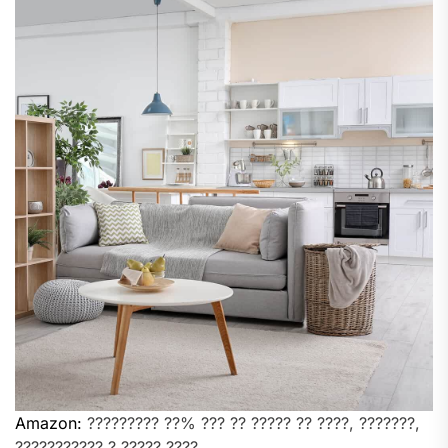
Amazon:
????????? ??% ??? ?? ????? ?? ????, ???????,
??????????? ? ????? ????