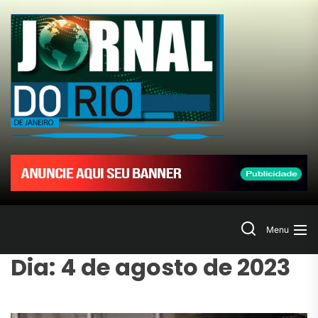
Skip
to
Jornal
the
content
do
Rio
de
Janeir
Search
Menu
Dia:
4 de agosto de 2023