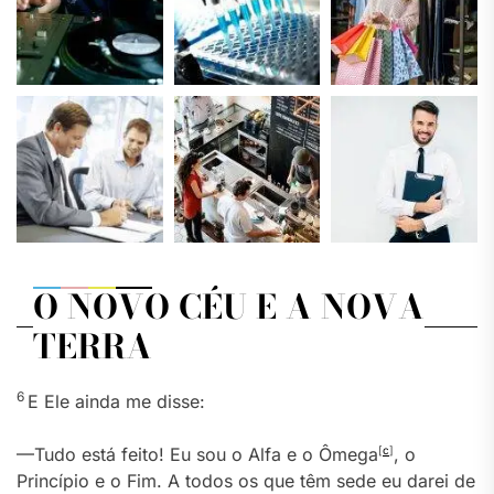
O NOVO CÉU E A NOVA
TERRA
6
E Ele ainda me disse:
—Tudo está feito! Eu sou o Alfa e o Ômega
[
c
]
, o
Princípio e o Fim. A todos os que têm sede eu darei de