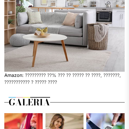
Amazon:
????????? ??% ??? ?? ????? ?? ????, ???????,
??????????? ? ????? ????
GALERIA