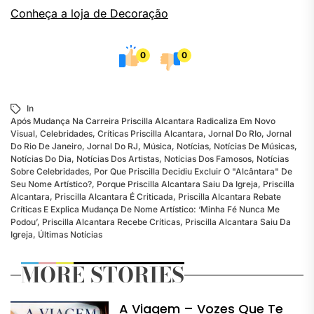
Conheça a loja de Decoração
0
0
In
Após Mudança Na Carreira Priscilla Alcantara Radicaliza Em Novo
Visual
,
Celebridades
,
Críticas Priscilla Alcantara
,
Jornal Do RIo
,
Jornal
Do Rio De Janeiro
,
Jornal Do RJ
,
Música
,
Notícias
,
Notícias De Músicas
,
Notícias Do Dia
,
Notícias Dos Artistas
,
Notícias Dos Famosos
,
Notícias
Sobre Celebridades
,
Por Que Priscilla Decidiu Excluir O "Alcântara" De
Seu Nome Artístico?
,
Porque Priscilla Alcantara Saiu Da Igreja
,
Priscilla
Alcantara
,
Priscilla Alcantara É Criticada
,
Priscilla Alcantara Rebate
Críticas E Explica Mudança De Nome Artístico: ‘Minha Fé Nunca Me
Podou’
,
Priscilla Alcantara Recebe Críticas
,
Priscilla Alcantara Saiu Da
Igreja
,
Últimas Notícias
MORE STORIES
A Viagem – Vozes Que Te