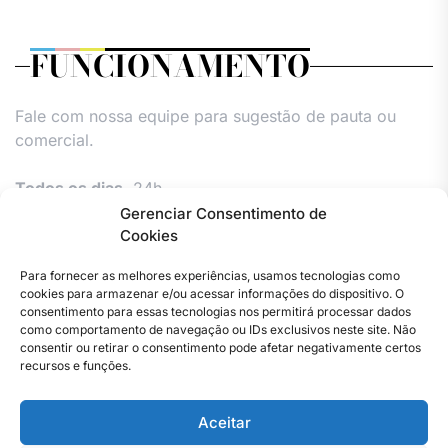
FUNCIONAMENTO
Fale com nossa equipe para sugestão de pauta ou
comercial.
Todos os dias,
24h.
Gerenciar Consentimento de
Cookies
Para fornecer as melhores experiências, usamos tecnologias como
cookies para armazenar e/ou acessar informações do dispositivo. O
consentimento para essas tecnologias nos permitirá processar dados
como comportamento de navegação ou IDs exclusivos neste site. Não
consentir ou retirar o consentimento pode afetar negativamente certos
Facebook
Instagram
Twitter
Youtube
Versão
Entre
Comércio
Pin
Política
Política
Política
Política
Política
Pin
recursos e funções.
Impressa
em
Posts
de
de
de
de
Comercial
Posts
contato
Privacidade
cookies
cookies
cookies
e
Aceitar
–
(UE)
(UE)
(UE)
Publieditor
Copyright © 2023 . Todos os direitos reservados. Webmaster
Jornal
–