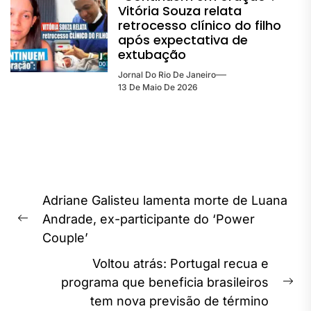
Vitória Souza relata
retrocesso clínico do filho
após expectativa de
extubação
Jornal Do Rio De Janeiro
13 De Maio De 2026
Navegação
Adriane Galisteu lamenta morte de Luana
de
Andrade, ex-participante do ‘Power
Previous
Post
Couple’
post:
Voltou atrás: Portugal recua e
programa que beneficia brasileiros
Ne
tem nova previsão de término
pos