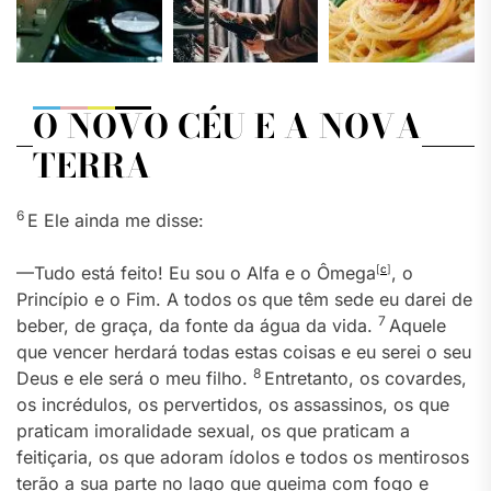
O NOVO CÉU E A NOVA
TERRA
6
E Ele ainda me disse:
—Tudo está feito! Eu sou o Alfa e o Ômega
[
c
]
, o
Princípio e o Fim. A todos os que têm sede eu darei de
7
beber, de graça, da fonte da água da vida.
Aquele
que vencer herdará todas estas coisas e eu serei o seu
8
Deus e ele será o meu filho.
Entretanto, os covardes,
os incrédulos, os pervertidos, os assassinos, os que
praticam imoralidade sexual, os que praticam a
feitiçaria, os que adoram ídolos e todos os mentirosos
terão a sua parte no lago que queima com fogo e