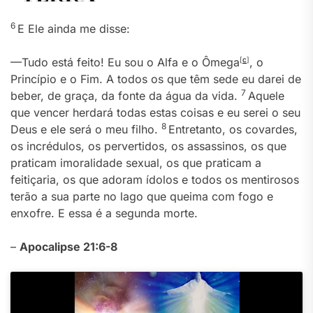
6
E Ele ainda me disse:
—Tudo está feito! Eu sou o Alfa e o Ômega
[
c
]
, o
Princípio e o Fim. A todos os que têm sede eu darei de
7
beber, de graça, da fonte da água da vida.
Aquele
que vencer herdará todas estas coisas e eu serei o seu
8
Deus e ele será o meu filho.
Entretanto, os covardes,
os incrédulos, os pervertidos, os assassinos, os que
praticam imoralidade sexual, os que praticam a
feitiçaria, os que adoram ídolos e todos os mentirosos
terão a sua parte no lago que queima com fogo e
enxofre. E essa é a segunda morte.
–
Apocalipse 21:6-8