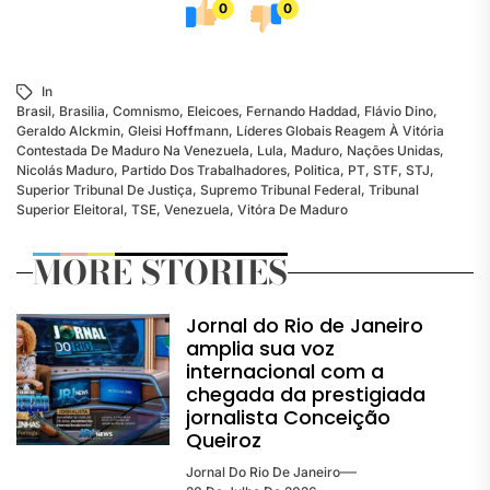
0
0
In
Brasil
,
Brasilia
,
Comnismo
,
Eleicoes
,
Fernando Haddad
,
Flávio Dino
,
Geraldo Alckmin
,
Gleisi Hoffmann
,
Líderes Globais Reagem À Vitória
Contestada De Maduro Na Venezuela
,
Lula
,
Maduro
,
Nações Unidas
,
Nicolás Maduro
,
Partido Dos Trabalhadores
,
Politica
,
PT
,
STF
,
STJ
,
Superior Tribunal De Justiça
,
Supremo Tribunal Federal
,
Tribunal
Superior Eleitoral
,
TSE
,
Venezuela
,
Vitóra De Maduro
MORE STORIES
Jornal do Rio de Janeiro
amplia sua voz
internacional com a
chegada da prestigiada
jornalista Conceição
Queiroz
Jornal Do Rio De Janeiro