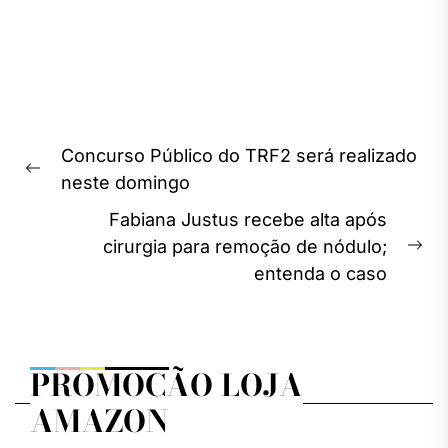
Navegação
Concurso Público do TRF2 será realizado
de
Previous
neste domingo
Post
post:
Fabiana Justus recebe alta após
cirurgia para remoção de nódulo;
Ne
entenda o caso
pos
PROMOÇÃO LOJA
AMAZON