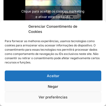
Clique para aceitar os cookies marketing
e ativar este conteúdo
Gerenciar Consentimento de
Cookies
Para fornecer as melhores experiências, usamos tecnologias como
cookies para armazenar e/ou acessar informações do dispositivo. O
consentimento para essas tecnologias nos permitirá processar dados
como comportamento de navegação ou IDs exclusivos neste site. Não
consentir ou retirar o consentimento pode afetar negativamente certos
recursos e funções.
Aceitar
FUNCIONAMENTO
Negar
Fale com nossa equipe para sugestão de pauta ou
Ver preferências
comercial.