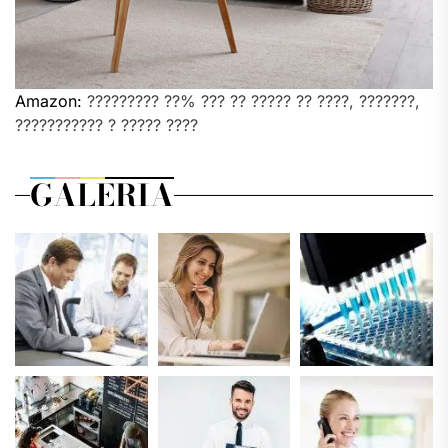
Amazon:
????????? ??% ??? ?? ????? ?? ????, ???????,
??????????? ? ????? ????
GALERIA