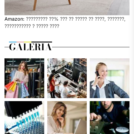
Amazon:
????????? ??% ??? ?? ????? ?? ????, ???????,
??????????? ? ????? ????
GALERIA