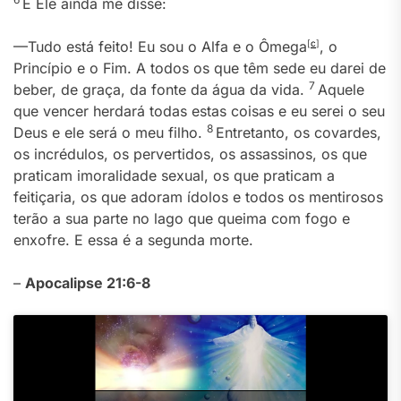
E Ele ainda me disse:
—Tudo está feito! Eu sou o Alfa e o Ômega
[
c
]
, o
Princípio e o Fim. A todos os que têm sede eu darei de
7
beber, de graça, da fonte da água da vida.
Aquele
que vencer herdará todas estas coisas e eu serei o seu
8
Deus e ele será o meu filho.
Entretanto, os covardes,
os incrédulos, os pervertidos, os assassinos, os que
praticam imoralidade sexual, os que praticam a
feitiçaria, os que adoram ídolos e todos os mentirosos
terão a sua parte no lago que queima com fogo e
enxofre. E essa é a segunda morte.
–
Apocalipse 21:6-8