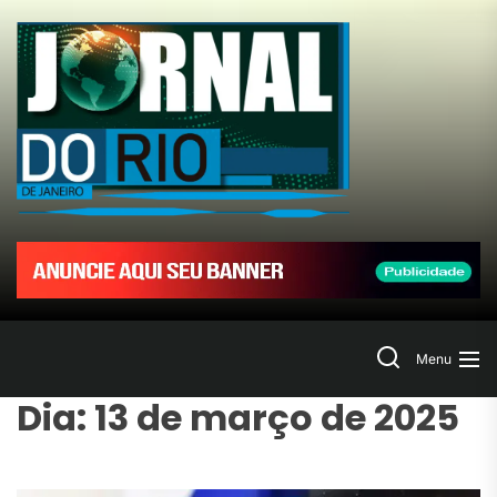
Skip
to
Jornal
the
content
do
Rio
de
Janeir
Search
Menu
Dia:
13 de março de 2025