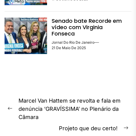
Senado bate Recorde em
vídeo com Virginia
Fonseca
Jornal Do Rio De Janeiro
21 De Maio De 2025
Navegação
Marcel Van Hattem se revolta e fala em
de
denúncia ‘GRAVÍSSIMA’ no Plenário da
Previous
Post
Câmara
post:
Projeto que deu certo!
Ne