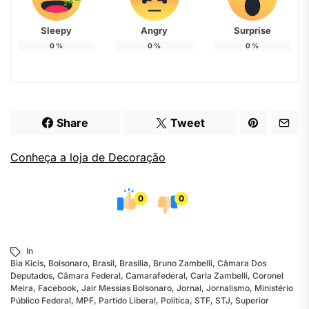
Sleepy
Angry
Surprise
0
%
0
%
0
%
Share
Tweet
Conheça a loja de Decoração
0
0
In
Bia Kicis
,
Bolsonaro
,
Brasil
,
Brasilia
,
Bruno Zambelli
,
Câmara Dos
Deputados
,
Câmara Federal
,
Camarafederal
,
Carla Zambelli
,
Coronel
Meira
,
Facebook
,
Jair Messias Bolsonaro
,
Jornal
,
Jornalismo
,
Ministério
Público Federal
,
MPF
,
Partido Liberal
,
Politica
,
STF
,
STJ
,
Superior