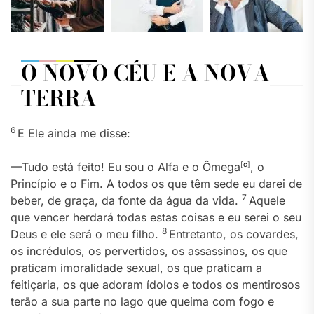
O NOVO CÉU E A NOVA
TERRA
6
E Ele ainda me disse:
—Tudo está feito! Eu sou o Alfa e o Ômega
[
c
]
, o
Princípio e o Fim. A todos os que têm sede eu darei de
7
beber, de graça, da fonte da água da vida.
Aquele
que vencer herdará todas estas coisas e eu serei o seu
8
Deus e ele será o meu filho.
Entretanto, os covardes,
os incrédulos, os pervertidos, os assassinos, os que
praticam imoralidade sexual, os que praticam a
feitiçaria, os que adoram ídolos e todos os mentirosos
terão a sua parte no lago que queima com fogo e