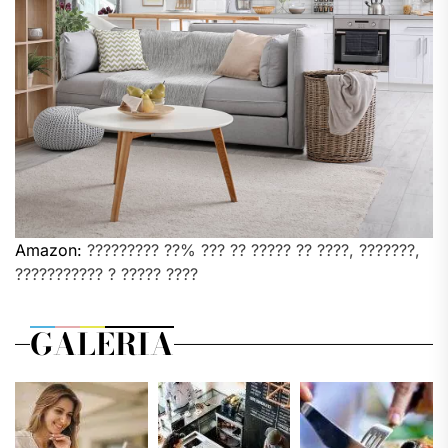
Amazon:
????????? ??% ??? ?? ????? ?? ????, ???????,
??????????? ? ????? ????
GALERIA