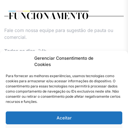
FUNCIONAMENTO
Fale com nossa equipe para sugestão de pauta ou
comercial.
Todos os dias,
24h.
Gerenciar Consentimento de
Cookies
Para fornecer as melhores experiências, usamos tecnologias como
cookies para armazenar e/ou acessar informações do dispositivo. O
consentimento para essas tecnologias nos permitirá processar dados
como comportamento de navegação ou IDs exclusivos neste site. Não
consentir ou retirar o consentimento pode afetar negativamente certos
Facebook
Instagram
Twitter
Youtube
Versão
Entre
Comércio
Pin
Política
Política
Política
Política
Pin
recursos e funções.
Impressa
em
Posts
de
de
de
de
Posts
contato
Privacidade
cookies
cookies
cookies
Aceitar
–
(UE)
(UE)
(UE)
Copyright © 2023 . Todos os direitos reservados. Webmaster
Jornal
By Total Pro Designer.