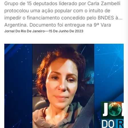
Grupo de 15 deputados liderado por Carla Zambelli
protocolou uma ação popular com o intuito de
impedir o financiamento concedido pelo BNDES à
Argentina. Documento foi entregue na 9ª Vara
Jornal Do Rio De Janeiro
15 De Junho De 2023
Cível da Justiça Federal de Brasília