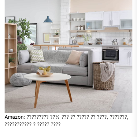
Amazon:
????????? ??% ??? ?? ????? ?? ????, ???????,
??????????? ? ????? ????