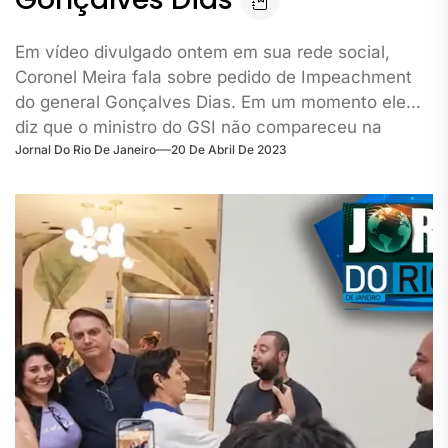
Em vídeo divulgado ontem em sua rede social,
Coronel Meira fala sobre pedido de Impeachment
do general Gonçalves Dias. Em um momento ele
diz que o ministro do GSI não compareceu na
Jornal Do Rio De Janeiro
20 De Abril De 2023
comissão que o convocava para prestar
esclarecimentos sobre o dia 8 de janeiro,
apresentando atestado. Carla Zambelli fala de
outros pedidos, inclusive de prisão preventiva.