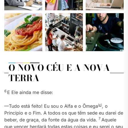
O NOVO CÉU E A NOVA
TERRA
6
E Ele ainda me disse:
—Tudo está feito! Eu sou o Alfa e o Ômega
[
c
]
, o
Princípio e o Fim. A todos os que têm sede eu darei de
7
beber, de graça, da fonte da água da vida.
Aquele
que vencer herdará todas estas coisas e eu serei o seu