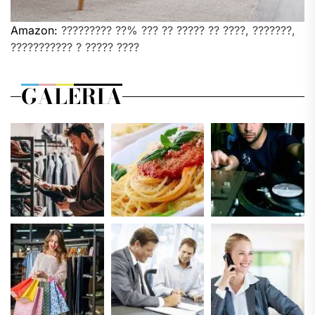
Amazon:
????????? ??% ??? ?? ????? ?? ????, ???????,
??????????? ? ????? ????
GALERIA