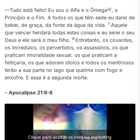
—Tudo está feito! Eu sou o Alfa e o Ômega
[
c
]
, o
Princípio e o Fim. A todos os que têm sede eu darei de
7
beber, de graça, da fonte da água da vida.
Aquele
que vencer herdará todas estas coisas e eu serei o seu
8
Deus e ele será o meu filho.
Entretanto, os covardes,
os incrédulos, os pervertidos, os assassinos, os que
praticam imoralidade sexual, os que praticam a
feitiçaria, os que adoram ídolos e todos os mentirosos
terão a sua parte no lago que queima com fogo e
enxofre. E essa é a segunda morte.
–
Apocalipse 21:6-8
Clique para aceitar os cookies marketing