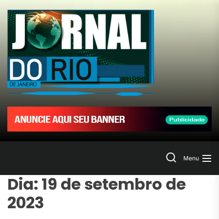
Skip
to
Jornal
the
content
do
Rio
de
Janeir
Search
Menu
Dia:
19 de setembro de
2023