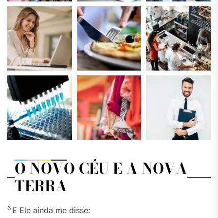
O NOVO CÉU E A NOVA
TERRA
6
E Ele ainda me disse: