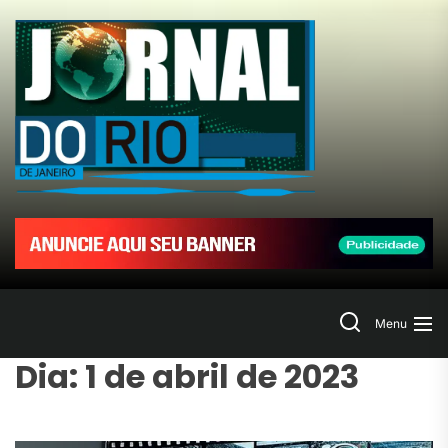
Skip
to
Jornal
the
content
do
Rio
de
Janeir
Search
Menu
Dia:
1 de abril de 2023