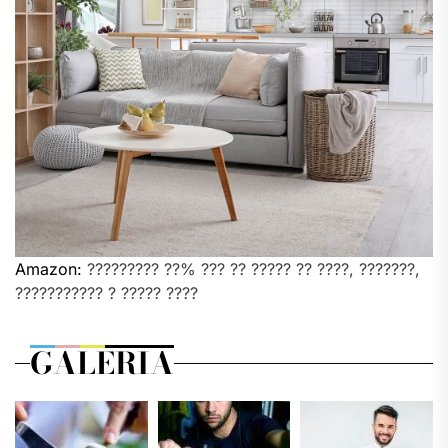
Amazon:
????????? ??% ??? ?? ????? ?? ????, ???????,
??????????? ? ????? ????
GALERIA