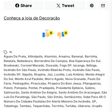
Share
Tweet
Conheça a loja de Decoração
0
0
In
Águas Da Prata
,
Altinópolis
,
Alumínio
,
Arealva
,
Bananal
,
Barrinha
,
Batatais
,
Bebedouro
,
Bernardino De Campos
,
Boa Esperança Do Sul
,
Brodowski
,
Coronel Macedo
,
Dourado
,
Fogo SP
,
Iacanga
,
Ibitinga
,
Incêndio Em São Paulo
,
Incêndio Ribeirão Preto
,
Incêndio São Paulo
,
Incêndio SP
,
Itápolis
,
Itirapina
,
Jaú
,
Lucélia
,
Luís Antônio
,
Monte Alegre
Do Sul
,
Monte Azul Paulista
,
Morro Agudo
,
Nova Granada
,
Paulo De
Faria
,
Pedregulho
,
Piracicaba
,
Pirapora Do Bom Jesus
,
Pitangueiras
,
Poloni
,
Pompeia
,
Pontal
,
Pradópolis
,
Presidente Epitácio
,
Sabino
,
Salmourão
,
Santo Antônio Da Alegria
,
Santo Antônio Do Aracanguá
,
São
Luís Do Paraitinga
,
São Paulo
,
São Simão
,
Sertãozinho
,
Sobe Para 48 O
Número De Cidades Paulistas Em Alerta Máximo De Incêndio
,
SP
,
Tabatinga
,
Tambaú
,
Taquarituba
,
Torrinha
,
Turiúba
,
Ubarana
,
Urupês