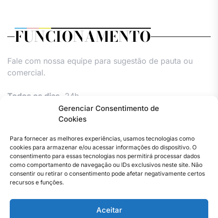
FUNCIONAMENTO
Fale com nossa equipe para sugestão de pauta ou
comercial.
Todos os dias,
24h.
Gerenciar Consentimento de
Cookies
Para fornecer as melhores experiências, usamos tecnologias como
cookies para armazenar e/ou acessar informações do dispositivo. O
consentimento para essas tecnologias nos permitirá processar dados
como comportamento de navegação ou IDs exclusivos neste site. Não
consentir ou retirar o consentimento pode afetar negativamente certos
Facebook
Instagram
Twitter
Youtube
Versão
Entre
Comércio
Pin
Política
Política
Política
Política
Política
Pin
recursos e funções.
Impressa
em
Posts
de
de
de
de
Comercial
Posts
contato
Privacidade
cookies
cookies
cookies
e
Aceitar
–
(UE)
(UE)
(UE)
Publieditor
Copyright © 2023 . Todos os direitos reservados. Webmaster