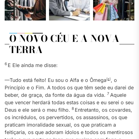
O NOVO CÉU E A NOVA
TERRA
6
E Ele ainda me disse:
—Tudo está feito! Eu sou o Alfa e o Ômega
[
c
]
, o
Princípio e o Fim. A todos os que têm sede eu darei de
7
beber, de graça, da fonte da água da vida.
Aquele
que vencer herdará todas estas coisas e eu serei o seu
8
Deus e ele será o meu filho.
Entretanto, os covardes,
os incrédulos, os pervertidos, os assassinos, os que
praticam imoralidade sexual, os que praticam a
feitiçaria, os que adoram ídolos e todos os mentirosos