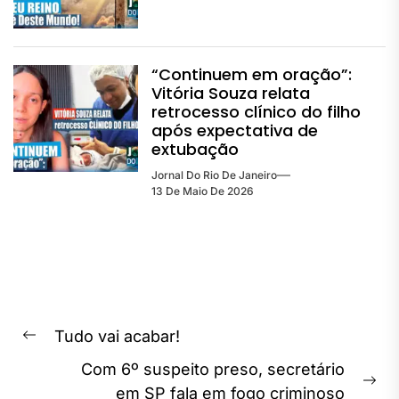
“Continuem em oração”:
Vitória Souza relata
retrocesso clínico do filho
após expectativa de
extubação
Jornal Do Rio De Janeiro
13 De Maio De 2026
Navegação
Tudo vai acabar!
Previous
de
Com 6º suspeito preso, secretário
post:
Post
Ne
em SP fala em fogo criminoso