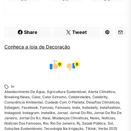
Share
Tweet
Conheça a loja de Decoração
0
0
In
Abastecimento De Água
,
Agricultura Sustentável
,
Alerta Climático
,
Breaking News
,
Calor
,
Calor Extremo
,
Celebridades
,
Celebrity
,
Consciência Ambiental
,
Cuidado Com O Planeta
,
Desafios Climáticos
,
Estiagem
,
Facebook
,
Famoso
,
Famosos
,
Insta
,
Instadaily
,
Instafashion
,
Instagood
,
Instagram
,
Instalike
,
Jornal
,
Jornal Do RIo
,
Jornal Do Rio De
Janeiro
,
Jornal Do RJ
,
Kwai
,
Mudanças Climáticas
,
News
,
Notícias
,
Notícias Dos Famosos
,
Rio
,
Rio De Janeiro
,
Rj
,
Saúde Pública
,
Sol
,
Soluções Sustentáveis
,
Tecnologia Na Irrigação
,
Tiktok
,
Verão 2025