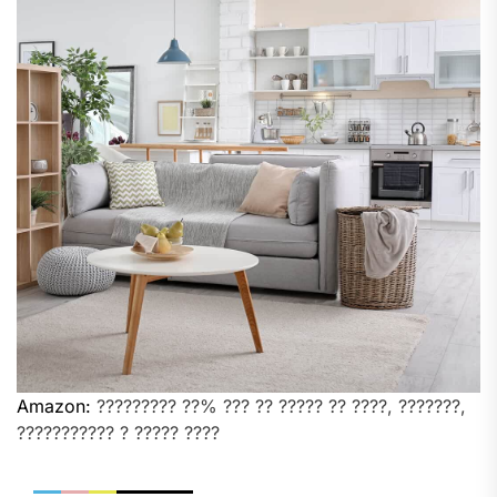
Amazon:
????????? ??% ??? ?? ????? ?? ????, ???????,
??????????? ? ????? ????