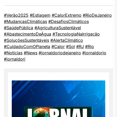
#Verão2025
#Estiagem
#CalorExtremo
#RioDeJaneiro
#MudançasClimáticas
#DesafiosClimáticos
#SaúdePública
#AgriculturaSustentável
#AbastecimentoDeÁgua
#TecnologiaNaIrrigação
#SoluçõesSustentáveis
#AlertaClimático
#CuidadoComOPlaneta
#Calor
#Sol
#RJ
#Rio
#Noticias
#News
#jornaldoriodejaneiro
#jornaldorio
#jornaldorj