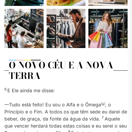
O NOVO CÉU E A NOVA
TERRA
6
E Ele ainda me disse:
—Tudo está feito! Eu sou o Alfa e o Ômega
[
c
]
, o
Princípio e o Fim. A todos os que têm sede eu darei de
7
beber, de graça, da fonte da água da vida.
Aquele
que vencer herdará todas estas coisas e eu serei o seu
8