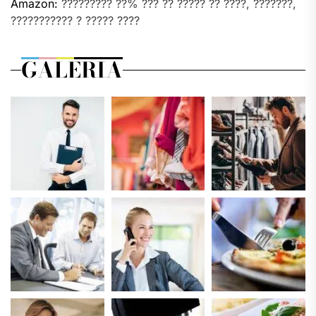
Amazon:
????????? ??% ??? ?? ????? ?? ????, ???????,
??????????? ? ????? ????
GALERIA