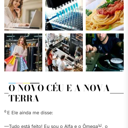
O NOVO CÉU E A NOVA
TERRA
6
E Ele ainda me disse:
—Tudo está feito! Eu sou o Alfa e o Ômega
[
c
]
, o