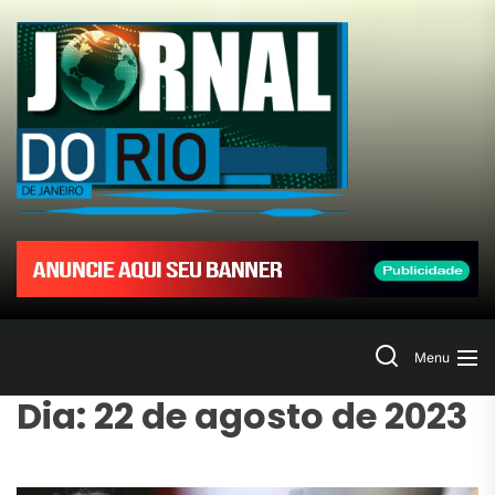
Skip
to
Jornal
the
content
do
Rio
de
Janeir
Search
Menu
Dia:
22 de agosto de 2023