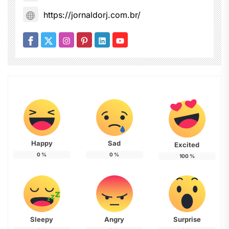
https://jornaldorj.com.br/
Happy
Sad
Excited
0
%
0
%
100
%
Sleepy
Angry
Surprise