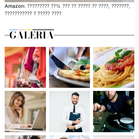
Amazon:
????????? ??% ??? ?? ????? ?? ????, ???????,
??????????? ? ????? ????
GALERIA