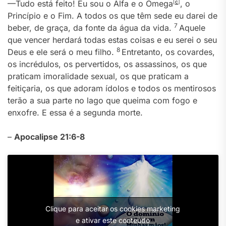
—Tudo está feito! Eu sou o Alfa e o Ômega
[
c
]
, o
Princípio e o Fim. A todos os que têm sede eu darei de
7
beber, de graça, da fonte da água da vida.
Aquele
que vencer herdará todas estas coisas e eu serei o seu
8
Deus e ele será o meu filho.
Entretanto, os covardes,
os incrédulos, os pervertidos, os assassinos, os que
praticam imoralidade sexual, os que praticam a
feitiçaria, os que adoram ídolos e todos os mentirosos
terão a sua parte no lago que queima com fogo e
enxofre. E essa é a segunda morte.
–
Apocalipse 21:6-8
Clique para aceitar os cookies marketing
e ativar este conteúdo