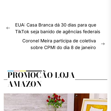
Navegação
EUA: Casa Branca dá 30 dias para que
de
Previous
TikTok seja banido de agências federais
Post
post:
Coronel Meira participa de coletiva
Ne
sobre CPMI do dia 8 de janeiro
pos
PROMOÇÃO LOJA
AMAZON