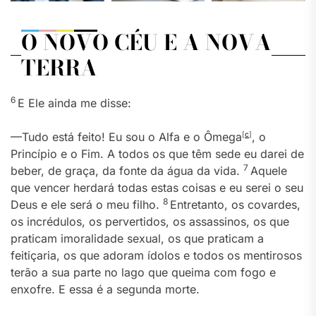
O NOVO CÉU E A NOVA
TERRA
6
E Ele ainda me disse:
—Tudo está feito! Eu sou o Alfa e o Ômega
[
c
]
, o
Princípio e o Fim. A todos os que têm sede eu darei de
7
beber, de graça, da fonte da água da vida.
Aquele
que vencer herdará todas estas coisas e eu serei o seu
8
Deus e ele será o meu filho.
Entretanto, os covardes,
os incrédulos, os pervertidos, os assassinos, os que
praticam imoralidade sexual, os que praticam a
feitiçaria, os que adoram ídolos e todos os mentirosos
terão a sua parte no lago que queima com fogo e
enxofre. E essa é a segunda morte.