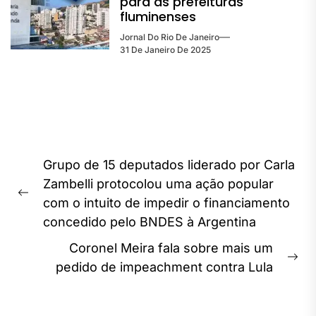
para as prefeituras
fluminenses
Jornal Do Rio De Janeiro
31 De Janeiro De 2025
Navegação
Grupo de 15 deputados liderado por Carla
de
Zambelli protocolou uma ação popular
Post
Previous
com o intuito de impedir o financiamento
post:
concedido pelo BNDES à Argentina
Coronel Meira fala sobre mais um
Ne
pedido de impeachment contra Lula
pos