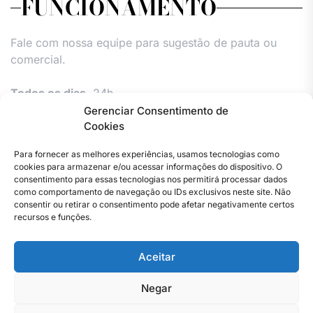
FUNCIONAMENTO
Fale com nossa equipe para sugestão de pauta ou
comercial.
Todos os dias,
24h.
Gerenciar Consentimento de
Cookies
Para fornecer as melhores experiências, usamos tecnologias como
cookies para armazenar e/ou acessar informações do dispositivo. O
consentimento para essas tecnologias nos permitirá processar dados
como comportamento de navegação ou IDs exclusivos neste site. Não
consentir ou retirar o consentimento pode afetar negativamente certos
Facebook
Instagram
Twitter
Youtube
Versão
Entre
Comércio
Pin
Política
Política
Política
Política
Política
Pin
recursos e funções.
Impressa
em
Posts
de
de
de
de
Comercial
Posts
contato
Privacidade
cookies
cookies
cookies
e
Aceitar
–
(UE)
(UE)
(UE)
Publieditor
Copyright © 2023 . Todos os direitos reservados. Webmaster
Jornal
–
By Total Pro Designer.
do
Jornal
Negar
Rio
do