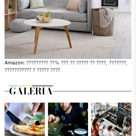
Amazon:
????????? ??% ??? ?? ????? ?? ????, ???????,
??????????? ? ????? ????
GALERIA