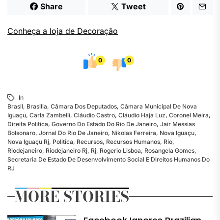
Share
Tweet
Conheça a loja de Decoração
0
0
In
Brasil
,
Brasilia
,
Câmara Dos Deputados
,
Câmara Municipal De Nova
Iguaçu
,
Carla Zambelli
,
Cláudio Castro
,
Cláudio Haja Luz
,
Coronel Meira
,
Direita Politica
,
Governo Do Estado Do Rio De Janeiro
,
Jair Messias
Bolsonaro
,
Jornal Do Rio De Janeiro
,
Nikolas Ferreira
,
Nova Iguaçu
,
Nova Iguaçu Rj
,
Politica
,
Recursos
,
Recursos Humanos
,
Rio
,
Riodejaneiro
,
Riodejaneiro Rj
,
Rj
,
Rogerio Lisboa
,
Rosangela Gomes
,
Secretaria De Estado De Desenvolvimento Social E Direitos Humanos Do
RJ
MORE STORIES