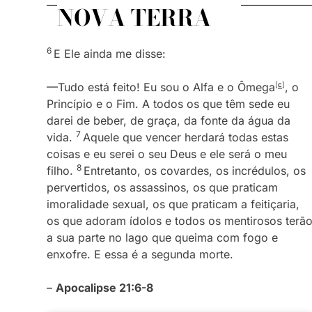
NOVA TERRA
6
E Ele ainda me disse:
—Tudo está feito! Eu sou o Alfa e o Ômega
[
c
]
, o
Princípio e o Fim. A todos os que têm sede eu
darei de beber, de graça, da fonte da água da
7
vida.
Aquele que vencer herdará todas estas
coisas e eu serei o seu Deus e ele será o meu
8
filho.
Entretanto, os covardes, os incrédulos, os
pervertidos, os assassinos, os que praticam
imoralidade sexual, os que praticam a feitiçaria,
os que adoram ídolos e todos os mentirosos terã
a sua parte no lago que queima com fogo e
enxofre. E essa é a segunda morte.
–
Apocalipse 21:6-8