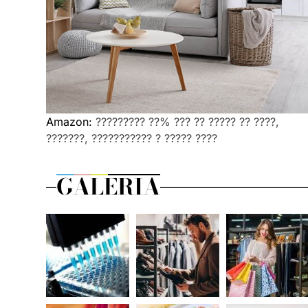
Amazon:
????????? ??% ??? ?? ????? ?? ????,
???????, ??????????? ? ????? ????
GALERIA