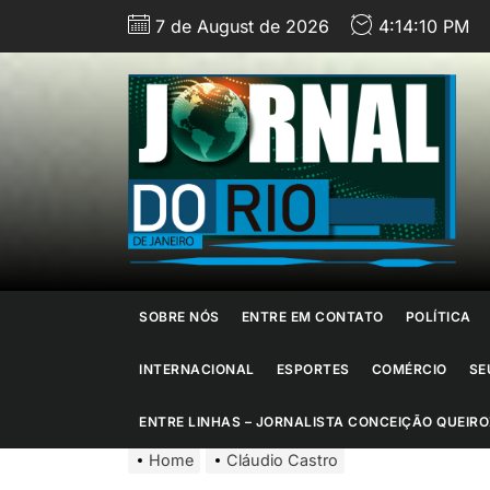
Skip
7 de August de 2026
4:14:11 PM
to
the
content
J
d
R
d
SOBRE NÓS
ENTRE EM CONTATO
POLÍTICA
J
INTERNACIONAL
ESPORTES
COMÉRCIO
SE
ENTRE LINHAS – JORNALISTA CONCEIÇÃO QUEIRO
Home
Cláudio Castro