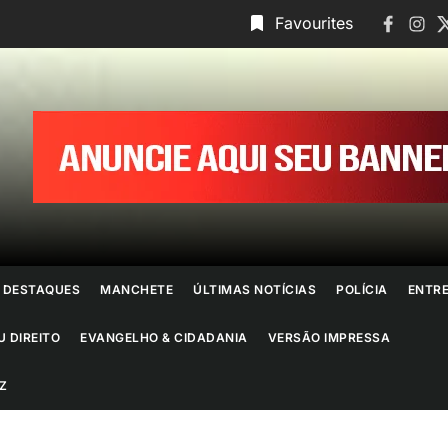
Faceboo
Insta
T
Favourites
ornal
o
io
e
DESTAQUES
MANCHETE
ÚLTIMAS NOTÍCIAS
POLÍCIA
ENTR
aneiro
U DIREITO
EVANGELHO & CIDADANIA
VERSÃO IMPRESSA
Z